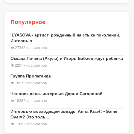
Популярное
ILYASOVA - артист, рожденный на стыке поколений.
Интервью
👁 27383 просмотров
Оксана Почепа (Акула) и Игорь Бабаев ждут ребенка
👁 22077 просмотров
Группа Пропаганда
👁 18575 просмотров
Человек дела: интервью Дарьи Сагаловой
👁 18352 просмотров
Интервью восходящей звезды Anna Kravt: «Game
Over»? Это толь...
👁 17682 просмотров