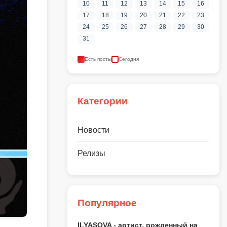
10
11
12
13
14
15
16
17
18
19
20
21
22
23
24
25
26
27
28
29
30
31
Есть посты
Сегодня
Категории
Новости
Релизы
Популярное
ILYASOVA - артист, рожденный на