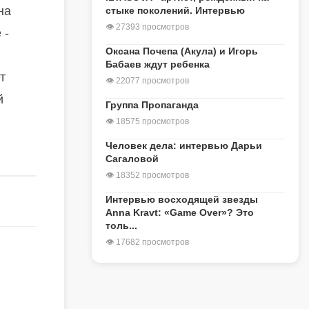
на
стыке поколений. Интервью
👁 27393 просмотров
 -
Оксана Почепа (Акула) и Игорь
Бабаев ждут ребенка
т
👁 22077 просмотров
й
Группа Пропаганда
👁 18575 просмотров
Человек дела: интервью Дарьи
Сагаловой
👁 18352 просмотров
Интервью восходящей звезды
Anna Kravt: «Game Over»? Это
толь...
👁 17682 просмотров