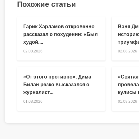
Похожие статьи
Гарик Харламов откровенно
Ваня Дм
рассказал о похудении: «Был
историю
худой,...
триумфа
02.08.2026
02.08.2026
«От этого противно»: Дима
«Святая
Билан резко высказался о
провела
журналист...
кулисы и
01.08.2026
01.08.2026