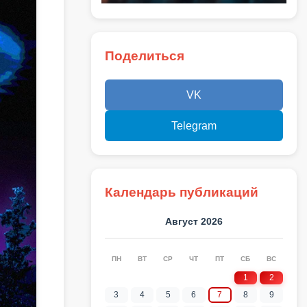
Поделиться
VK
Telegram
Календарь публикаций
Август 2026
ПН
ВТ
СР
ЧТ
ПТ
СБ
ВС
1
2
3
4
5
6
7
8
9