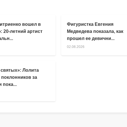
итриенко вошел в
Фигуристка Евгения
: 20-летний артист
Медведева показала, как
льн...
прошел ее девични...
02.08.2026
 святых»: Лолита
 поклонников за
 пока...