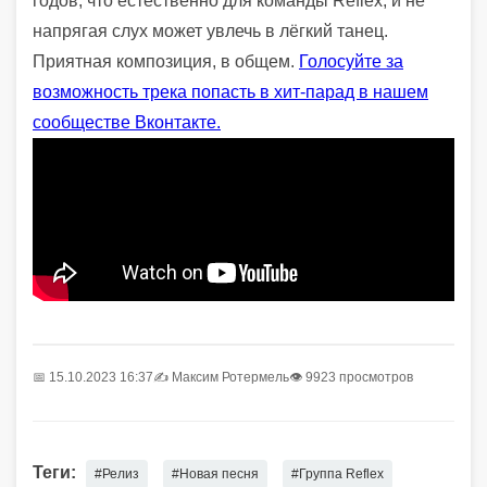
годов, что естественно для команды Reflex, и не
напрягая слух может увлечь в лёгкий танец.
Приятная композиция, в общем.
Голосуйте за
возможность трека попасть в хит-парад в нашем
сообществе Вконтакте.
📅 15.10.2023 16:37
✍️
Максим Ротермель
👁 9923 просмотров
Теги:
#Релиз
#Новая песня
#Группа Reflex