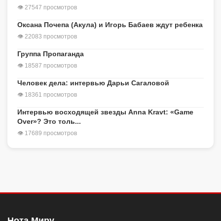
👁 27547 просмотров
Оксана Почепа (Акула) и Игорь Бабаев ждут ребенка
👁 22083 просмотров
Группа Пропаганда
👁 18587 просмотров
Человек дела: интервью Дарьи Сагаловой
👁 18361 просмотров
Интервью восходящей звезды Anna Kravt: «Game
Over»? Это толь...
👁 17689 просмотров
Нота Миру