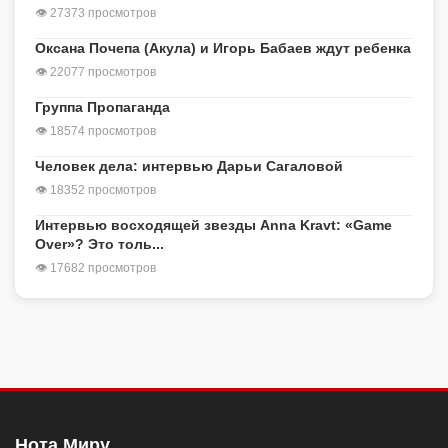
👁 27373 просмотров
Оксана Почепа (Акула) и Игорь Бабаев ждут ребенка
👁 22077 просмотров
Группа Пропаганда
👁 18574 просмотров
Человек дела: интервью Дарьи Сагаловой
👁 18352 просмотров
Интервью восходящей звезды Anna Kravt: «Game
Over»? Это толь...
👁 17682 просмотров
Нота Миру