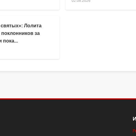
02.08.2026
 святых»: Лолита
 поклонников за
 пока...
Р