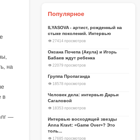
Популярное
ILYASOVA - артист, рожденный на
стыке поколений. Интервью
е
👁 27414 просмотров
Оксана Почепа (Акула) и Игорь
ны,
Бабаев ждут ребенка
👁 22079 просмотров
ь, на
Группа Пропаганда
👁 18578 просмотров
ые
Человек дела: интервью Дарьи
е в
Сагаловой
👁 18353 просмотров
олг —
Интервью восходящей звезды
Anna Kravt: «Game Over»? Это
толь...
👁 17685 просмотров