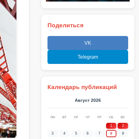
Поделиться
VK
Telegram
Календарь публикаций
Август 2026
ПН
ВТ
СР
ЧТ
ПТ
СБ
ВС
1
2
3
4
5
6
7
8
9