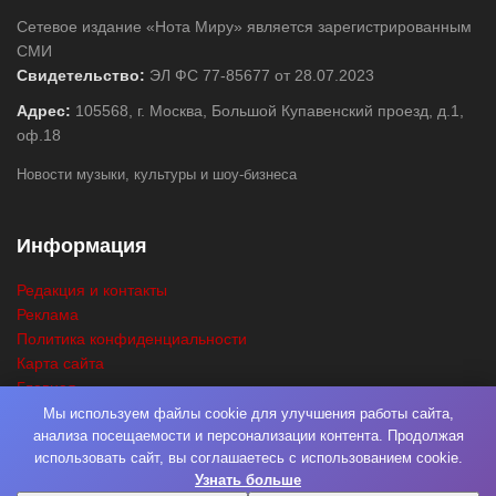
Сетевое издание «Нота Миру» является зарегистрированным
СМИ
Свидетельство:
ЭЛ ФС 77-85677 от 28.07.2023
Адрес:
105568, г. Москва, Большой Купавенский проезд, д.1,
оф.18
Новости музыки, культуры и шоу-бизнеса
Информация
Редакция и контакты
Реклама
Политика конфиденциальности
Карта сайта
Главная
Поиск
Мы используем файлы cookie для улучшения работы сайта,
анализа посещаемости и персонализации контента. Продолжая
использовать сайт, вы соглашаетесь с использованием cookie.
Узнать больше
© 2026
Нота Миру
. Разработка
Фабрика Медиа Мьюзик
. Все права