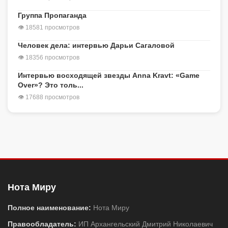
Группа Пропаганда
👁 18581 просмотров
Человек дела: интервью Дарьи Сагаловой
👁 18356 просмотров
Интервью восходящей звезды Anna Kravt: «Game
Over»? Это толь...
👁 17688 просмотров
Нота Миру
Полное наименование:
Нота Миру
Правообладатель:
ИП Архангельский Дмитрий Николаевич