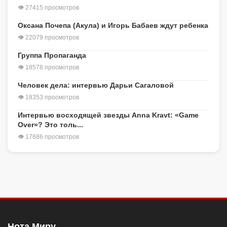
👁 27415 просмотров
Оксана Почепа (Акула) и Игорь Бабаев ждут ребенка
👁 22079 просмотров
Группа Пропаганда
👁 18578 просмотров
Человек дела: интервью Дарьи Сагаловой
👁 18353 просмотров
Интервью восходящей звезды Anna Kravt: «Game
Over»? Это толь...
👁 17686 просмотров
Нота Миру