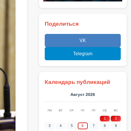
Поделиться
VK
Telegram
Календарь публикаций
Август 2026
ПН
ВТ
СР
ЧТ
ПТ
СБ
ВС
1
2
3
4
5
6
7
8
9