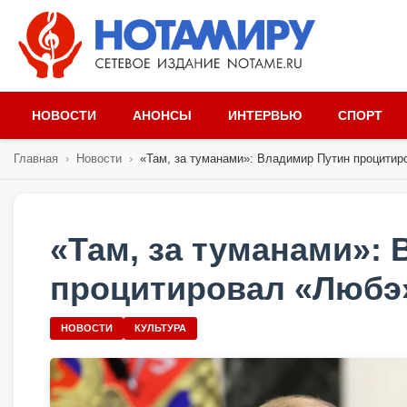
НОВОСТИ
АНОНСЫ
ИНТЕРВЬЮ
СПОРТ
Главная
›
Новости
›
«Там, за туманами»: Владимир Путин процитиро
«Там, за туманами»:
процитировал «Любэ
НОВОСТИ
КУЛЬТУРА