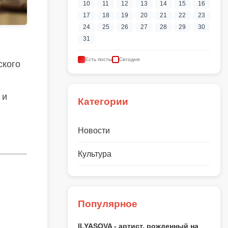
10
11
12
13
14
15
16
17
18
19
20
21
22
23
24
25
26
27
28
29
30
31
Есть посты
Сегодня
ского
 и
Категории
Новости
Культура
Популярное
ILYASOVA - артист, рожденный на