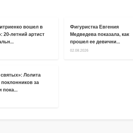
итриенко вошел в
Фигуристка Евгения
: 20-летний артист
Медведева показала, как
льн...
прошел ее девични...
02.08.2026
 святых»: Лолита
 поклонников за
 пока...