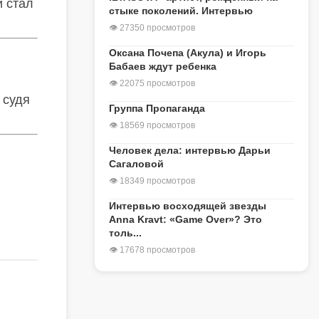
и стал
стыке поколений. Интервью
👁 27350 просмотров
Оксана Почепа (Акула) и Игорь
Бабаев ждут ребенка
👁 22075 просмотров
 судя
Группа Пропаганда
👁 18569 просмотров
Человек дела: интервью Дарьи
Сагаловой
👁 18349 просмотров
Интервью восходящей звезды
Anna Kravt: «Game Over»? Это
толь...
👁 17678 просмотров