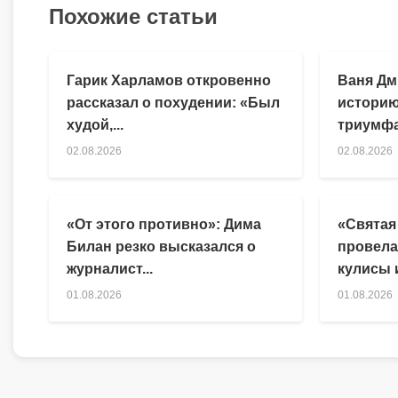
Похожие статьи
Гарик Харламов откровенно
Ваня Дм
рассказал о похудении: «Был
историю
худой,...
триумфа
02.08.2026
02.08.2026
«От этого противно»: Дима
«Святая
Билан резко высказался о
провела
журналист...
кулисы и
01.08.2026
01.08.2026