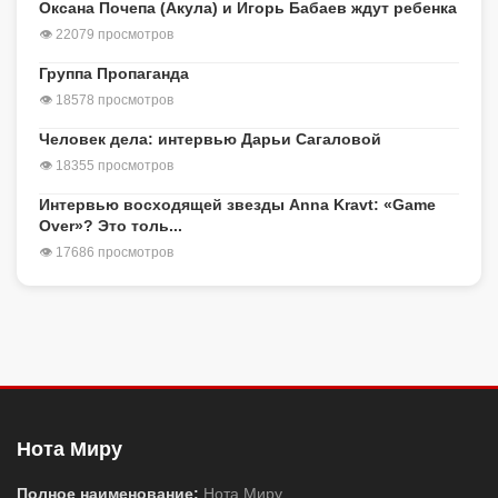
Оксана Почепа (Акула) и Игорь Бабаев ждут ребенка
👁 22079 просмотров
Группа Пропаганда
👁 18578 просмотров
Человек дела: интервью Дарьи Сагаловой
👁 18355 просмотров
Интервью восходящей звезды Anna Kravt: «Game
Over»? Это толь...
👁 17686 просмотров
Нота Миру
Полное наименование:
Нота Миру