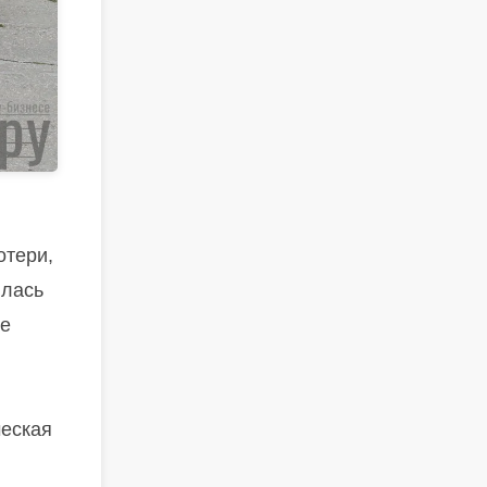
отери,
илась
не
ческая