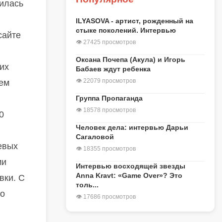
илась
ILYASOVA - артист, рожденный на
стыке поколений. Интервью
сайте
👁 27425 просмотров
Оксана Почепа (Акула) и Игорь
них
Бабаев ждут ребенка
👁 22079 просмотров
шем
Группа Пропаганда
👁 18578 просмотров
0
Человек дела: интервью Дарьи
Сагаловой
евых
👁 18355 просмотров
ми
Интервью восходящей звезды
Anna Kravt: «Game Over»? Это
вки. С
толь...
но
👁 17686 просмотров