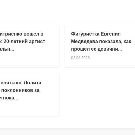
итриенко вошел в
Фигуристка Евгения
: 20-летний артист
Медведева показала, как
льн...
прошел ее девични...
02.08.2026
 святых»: Лолита
 поклонников за
 пока...