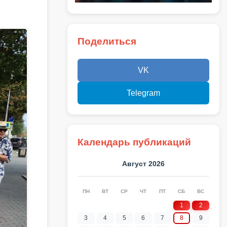
Поделиться
VK
Telegram
Календарь публикаций
Август 2026
ПН
ВТ
СР
ЧТ
ПТ
СБ
ВС
1
2
3
4
5
6
7
8
9