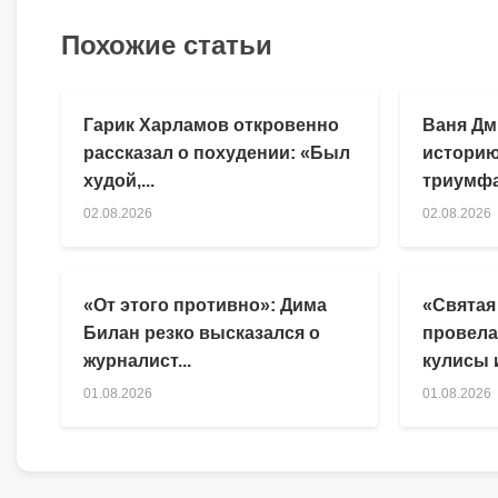
Похожие статьи
Гарик Харламов откровенно
Ваня Дм
рассказал о похудении: «Был
историю
худой,...
триумфа
02.08.2026
02.08.2026
«От этого противно»: Дима
«Святая
Билан резко высказался о
провела
журналист...
кулисы и
01.08.2026
01.08.2026