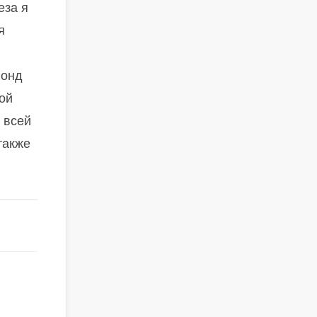
еза я
я
Фонд
ой
 всей
также