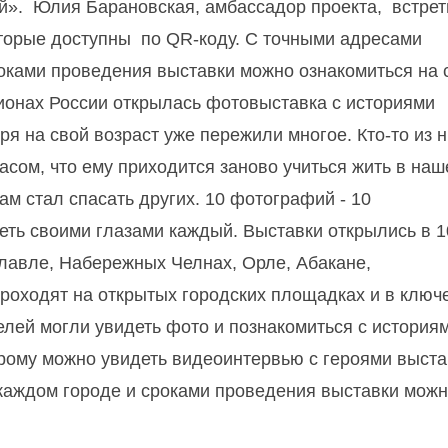
й». Юлия Барановская, амбассадор проекта, встрет
которые доступны по QR-коду. С точными адресами
оками проведения выставки можно ознакомиться на 
гионах России открылась фотовыставка с историями
ря на свой возраст уже пережили многое. Кто-то из 
жасом, что ему приходится заново учиться жить в на
ам стал спасать других. 10 фотографий - 10
еть своими глазами каждый. Выставки открылись в 1
славле, Набережных Челнах, Орле, Абакане,
роходят на открытых городских площадках и в ключ
елей могли увидеть фото и познакомиться с история
орому можно увидеть видеоинтервью с героями выста
каждом городе и сроками проведения выставки мож