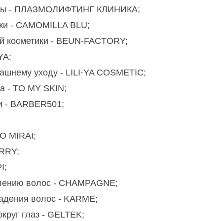
цины - ПЛАЗМОЛИФТИНГ КЛИНИКА;
ики - CAMOMILLA BLU;
ой косметики - BEUN-FACTORY;
YA;
ашнему уходу - LILI·YA COSMETIC;
а - TO MY SKIN;
и - BARBER501;
O MIRAI;
ERRY;
I;
влению волос - CHAMPAGNE;
падения волос - KARME;
круг глаз - GELTEK;