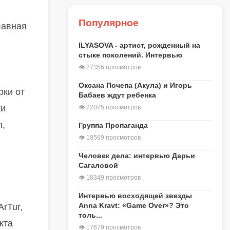
Популярное
лавная
ILYASOVA - артист, рожденный на
стыке поколений. Интервью
👁 27356 просмотров
Оксана Почепа (Акула) и Игорь
рки от
Бабаев ждут ребенка
ки
👁 22075 просмотров
n,
Группа Пропаганда
👁 18569 просмотров
Человек дела: интервью Дарьи
Сагаловой
👁 18349 просмотров
Интервью восходящей звезды
Anna Kravt: «Game Over»? Это
rTur,
толь...
кта
👁 17679 просмотров