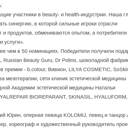
:
щие участники в beauty- и health-индустрии. Наша г
ать синергию, в которой сильные игроки отрасли
 и продуктов, обмениваются опытом, а потребители
и услуги».
лее чем в 50 номинациях. Победители получили пода
, Russian Beauty Guru, Dr Polino, шоколадной фабри
 премии - b.colour, Вивион, LILYA COSMETIC, SoSki
ва мезотерапии, сети клиник эстетической медицины
ной Академии эстетической медицины Натальи
, HYALREPAIR BIOREPARANT, SKINASIL, HYALUFORM,
ий Юрин, оперная певица KOLOMIJ, певец и танцор A
ер, хореограф и художественный руководитель прое