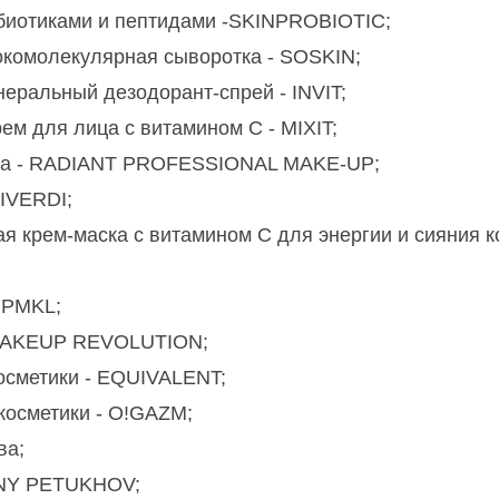
обиотиками и пептидами -SKINPROBIOTIC;
окомолекулярная сыворотка - SOSKIN;
еральный дезодорант-спрей - INVIT;
м для лица с витамином С - MIXIT;
ова - RADIANT PROFESSIONAL MAKE-UP;
VIVERDI;
я крем-маска с витамином С для энергии и сияния к
- PMKL;
- MAKEUP REVOLUTION;
осметики - EQUIVALENT;
косметики - O!GAZM;
ва;
SENY PETUKHOV;