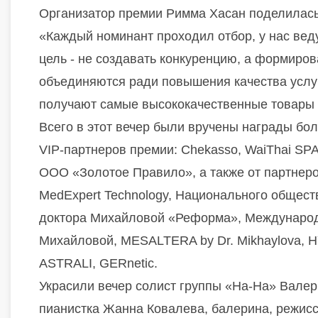
Организатор премии Римма Хасан поделилась
«Каждый номинант проходил отбор, у нас веду
цель - не создавать конкуренцию, а формиров
объединяются ради повышения качества услуг
получают самые высококачественные товары 
Всего в этот вечер были вручены награды бо
VIP-партнеров премии: Chekasso, WaiThai SPA
ООО «Золотое Правило», а также от партнеров
MedExpert Technology, Национального общест
доктора Михайловой «Реформа», Международ
Михайловой, MESALTERA by Dr. Mikhaylova
ASTRALI, GERnetic.
Украсили вечер солист группы «На-На» Валер
пианистка Жанна Ковалева, балерина, режисс