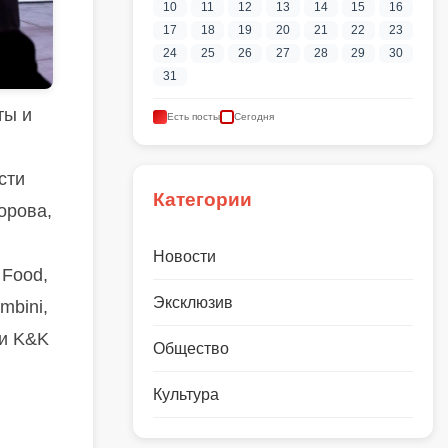
10
11
12
13
14
15
16
17
18
19
20
21
22
23
24
25
26
27
28
29
30
31
ты и
Есть посты
Сегодня
сти
Категории
орова,
Новости
 Food,
Эксклюзив
mbini,
ли K&K
Общество
Культура