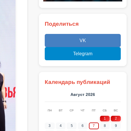
Поделиться
VK
Telegram
Календарь публикаций
Август 2026
ПН
ВТ
СР
ЧТ
ПТ
СБ
ВС
1
2
3
4
5
6
7
8
9