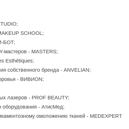
STUDIO;
A MAKEUP SCHOOL;
И-БОТ;
Y-мастеров - MASTERS;
 Esthétiques;
ния собственного бренда - ANVELIAN;
доровья - ВИВИОN;
ных лазеров - PROF BEAUTY;
о оборудования - АтисМед;
дикаментозному омоложению тканей - MEDEXPERT