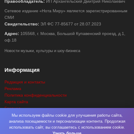
Правообладатель:
ИП Архангельский Дмитрий Николаевич
Сетевое издание «Нота Миру» является зарегистрированным
СМИ
Свидетельство:
ЭЛ ФС 77-85677 от 28.07.2023
Адрес:
105568, г. Москва, Большой Купавенский проезд, д.1,
оф.18
Новости музыки, культуры и шоу-бизнеса
Информация
Редакция и контакты
Реклама
Политика конфиденциальности
Карта сайта
Главная
Поиск
Мы используем файлы cookie для улучшения работы сайта,
анализа посещаемости и персонализации контента. Продолжая
использовать сайт, вы соглашаетесь с использованием cookie.
Узнать больше