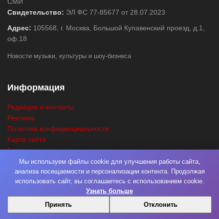
СМИ
Свидетельство:
ЭЛ ФС 77-85677 от 28.07.2023
Адрес:
105568, г. Москва, Большой Купавенский проезд, д.1,
оф.18
Новости музыки, культуры и шоу-бизнеса
Информация
Редакция и контакты
Реклама
Политика конфиденциальности
Карта сайта
Главная
Поиск
Мы используем файлы cookie для улучшения работы сайта,
анализа посещаемости и персонализации контента. Продолжая
использовать сайт, вы соглашаетесь с использованием cookie.
Узнать больше
© 2026
Нота Миру
. Разработка
Фабрика Медиа Мьюзик
. Все права
Принять
Отклонить
защищены.