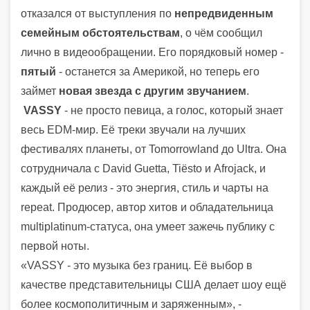
отказался от выступления по
непредвиденным
семейным обстоятельствам
, о чём сообщил
лично в видеообращении. Его порядковый номер -
пятый
- останется за Америкой, но теперь его
займет
новая звезда с другим звучанием
.
VASSY
- не просто певица, а голос, который знает
весь EDM-мир. Её треки звучали на лучших
фестивалях планеты, от Tomorrowland до Ultra. Она
сотрудничала с David Guetta, Tiësto и Afrojack, и
каждый её релиз - это энергия, стиль и чарты на
repeat. Продюсер, автор хитов и обладательница
multiplatinum-статуса, она умеет зажечь публику с
первой ноты.
«VASSY - это музыка без границ. Её выбор в
качестве представительницы США делает шоу ещё
более космополитичным и заряженным», -