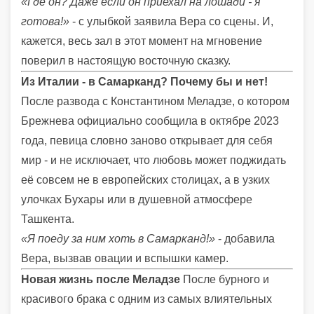
«Где он? Даже если он приехал на лошади - я
готова!»
- с улыбкой заявила Вера со сцены. И,
кажется, весь зал в этот момент на мгновение
поверил в настоящую восточную сказку.
Из Италии - в Самарканд? Почему бы и нет!
После развода с Константином Меладзе, о котором
Брежнева официально сообщила в октябре 2023
года, певица словно заново открывает для себя
мир - и не исключает, что любовь может поджидать
её совсем не в европейских столицах, а в узких
улочках Бухары или в душевной атмосфере
Ташкента.
«Я поеду за ним хоть в Самарканд!»
- добавила
Вера, вызвав овации и вспышки камер.
Новая жизнь после Меладзе
После бурного и
красивого брака с одним из самых влиятельных