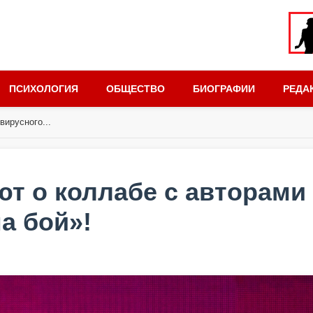
ПСИХОЛОГИЯ
ОБЩЕСТВО
БИОГРАФИИ
РЕДА
ирусного...
т о коллабе с авторами
а бой»!