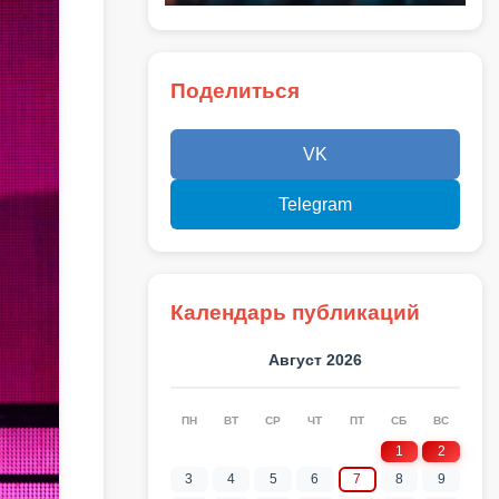
Поделиться
VK
Telegram
Календарь публикаций
Август 2026
ПН
ВТ
СР
ЧТ
ПТ
СБ
ВС
1
2
3
4
5
6
7
8
9