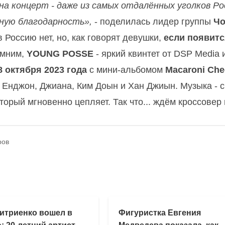
а концерт - даже из самых отдалённых уголков Ро
мную благодарность»,
- поделилась лидер группы
Ч
 Россию нет, но, как говорят девушки,
если появитс
мним,
YOUNG POSSE
- яркий квинтет от DSP Media 
8 октября 2023 года
с мини-альбомом
Macaroni Che
Ви Енджон, Джиана, Ким Доын и Хан Джиын. Музыка - 
оторый мгновенно цепляет. Так что... ждём кроссовер
ров
итриенко вошел в
Фигуристка Евгения