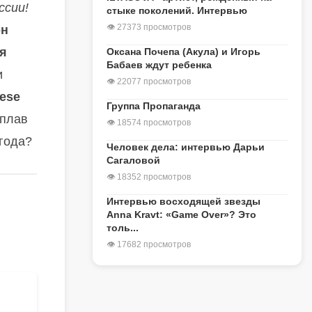
ссии!
стыке поколений. Интервью
👁 27373 просмотров
он
я
Оксана Почепа (Акула) и Игорь
Бабаев ждут ребенка
и
👁 22077 просмотров
ese
Группа Пропаганда
сплав
👁 18574 просмотров
 года?
Человек дела: интервью Дарьи
Сагаловой
👁 18352 просмотров
Интервью восходящей звезды
Anna Kravt: «Game Over»? Это
толь...
👁 17682 просмотров