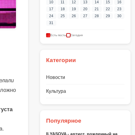
10
11
12
13
14
15
16
17
18
19
20
21
22
23
24
25
26
27
28
29
30
31
Есть посты
Сегодня
Категории
Новости
елали
Сложно
Культура
густа
Популярное
а.
ILYASOVA - артист, рожденный на