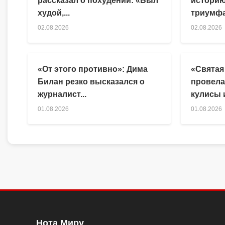
рассказал о похудении: «Был
историю
худой,...
триумфа
02.08.2026
02.08.2026
«От этого противно»: Дима
«Святая
Билан резко высказался о
провела
журналист...
кулисы и
01.08.2026
01.08.2026
Нота Миру