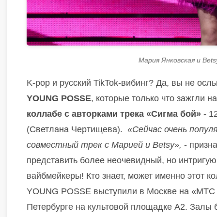
Мария Янковская и Bets
K-pop и русский TikTok-вибинг? Да, вы не ос
YOUNG POSSE
, которые только что зажгли н
коллабе с авторками трека «Сигма бой»
- 1
(Светлана Чертищева).
«Сейчас очень популя
совместный трек с Марией и Betsy»,
- призн
представить более неочевидный, но интригу
вайбмейкеры! Кто знает, может именно этот 
YOUNG POSSE выступили в Москве на «MTC L
Петербурге на культовой площадке A2. Залы 