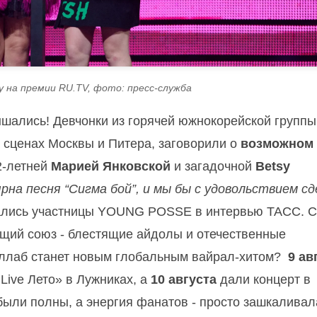
y на премии RU.TV, фото: пресс-служба
лышались! Девчонки из горячей южнокорейской группы
а сценах Москвы и Питера, заговорили о
возможном
2-летней
Марией Янковской
и загадочной
Betsy
рна песня “Сигма бой”, и мы бы с удовольствием сд
ались участницы YOUNG POSSE в интервью ТАСС. 
ющий союз - блестящие айдолы и отечественные
коллаб станет новым глобальным вайрал-хитом?
9 ав
ive Лето» в Лужниках, а
10 августа
дали концерт в
были полны, а энергия фанатов - просто зашкаливал