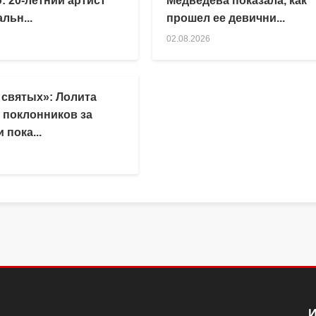
: 20-летний артист
Медведева показала, как
льн...
прошел ее девични...
02.08.2026
 святых»: Лолита
 поклонников за
 пока...