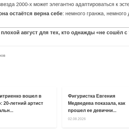
звезда 2000-х может элегантно адаптироваться к эст
она остаётся верна себе
: немного гранжа, немного
 плохой август для тех, кто однажды «не сошёл с
ров
итриенко вошел в
Фигуристка Евгения
: 20-летний артист
Медведева показала, как
льн...
прошел ее девични...
02.08.2026