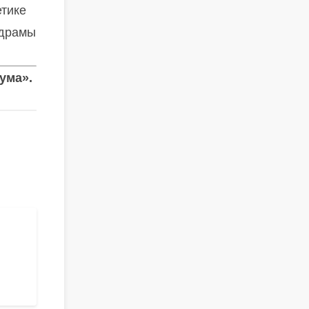
етике
 драмы
 ума».