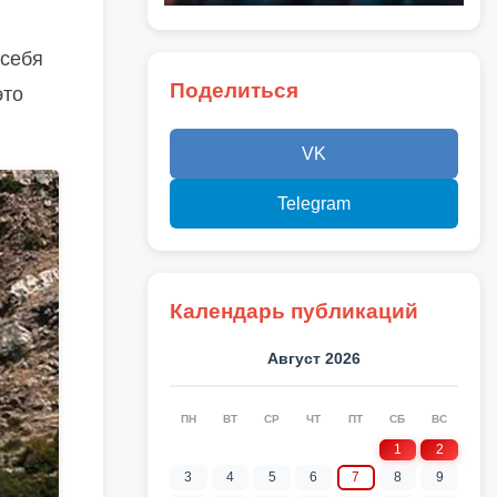
 себя
Поделиться
это
VK
Telegram
Календарь публикаций
Август 2026
ПН
ВТ
СР
ЧТ
ПТ
СБ
ВС
1
2
3
4
5
6
7
8
9