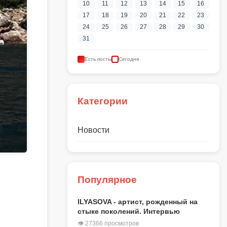
10
11
12
13
14
15
16
17
18
19
20
21
22
23
24
25
26
27
28
29
30
31
Есть посты
Сегодня
Категории
Новости
Популярное
ILYASOVA - артист, рожденный на
стыке поколений. Интервью
👁 27366 просмотров