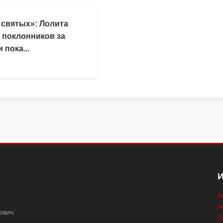
 святых»: Лолита
 поклонников за
 пока...
Р
Р
евич
П