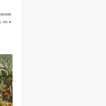
 окном
, но и