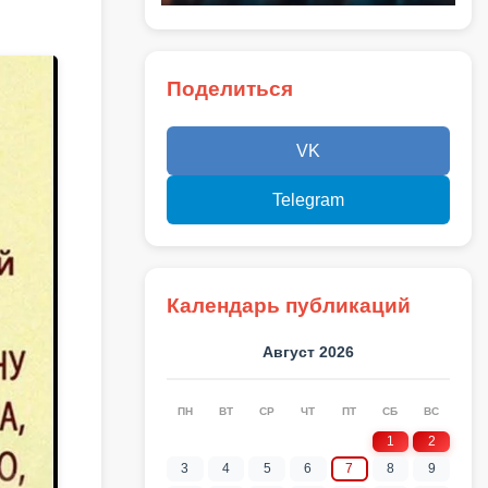
Поделиться
VK
Telegram
Календарь публикаций
Август 2026
ПН
ВТ
СР
ЧТ
ПТ
СБ
ВС
1
2
3
4
5
6
7
8
9