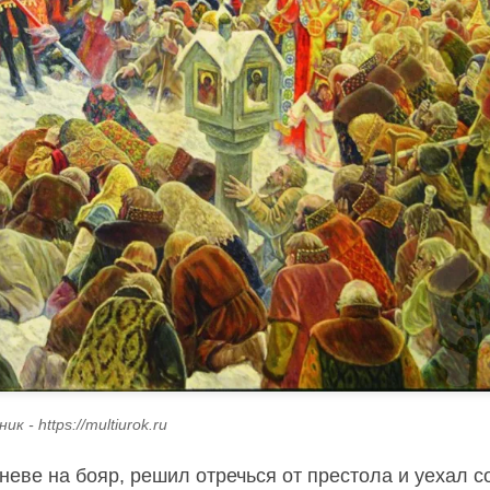
к - https://multiurok.ru
 гневе на бояр, решил отречься от престола и уехал с