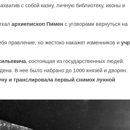
 захватив с собой казну, личную библиотеку, иконы и
иехал
архиепископ Пимен
с уговорами вернуться на
ебя правление, но жестоко накажет изменников и
учр
сильевича
, состоящая из государственных людей.
ена. В нее было набрано до 1000 князей и дворян.
уну и транслировала первый снимок лунной