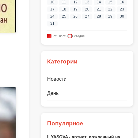
10
11
12
13
14
15
16
17
18
19
20
21
22
23
24
25
26
27
28
29
30
31
Есть посты
Сегодня
Категории
Новости
День
Популярное
ILYASOVA - артист, рожденный на