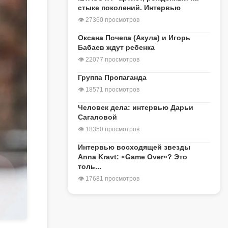
стыке поколений. Интервью
👁 27360 просмотров
Оксана Почепа (Акула) и Игорь
Бабаев ждут ребенка
👁 22077 просмотров
Группа Пропаганда
👁 18571 просмотров
Человек дела: интервью Дарьи
Сагаловой
👁 18350 просмотров
Интервью восходящей звезды
Anna Kravt: «Game Over»? Это
толь...
👁 17681 просмотров