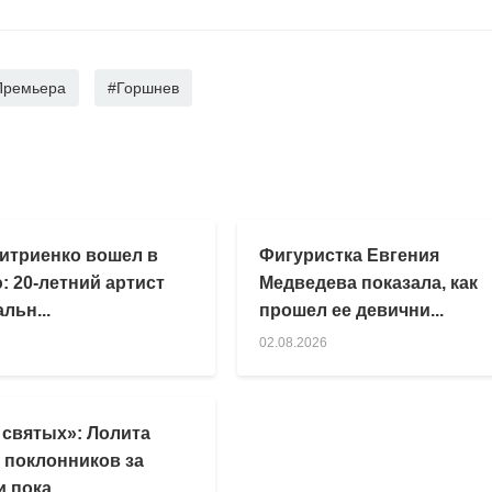
Премьера
#Горшнев
итриенко вошел в
Фигуристка Евгения
: 20-летний артист
Медведева показала, как
льн...
прошел ее девични...
02.08.2026
 святых»: Лолита
 поклонников за
 пока...