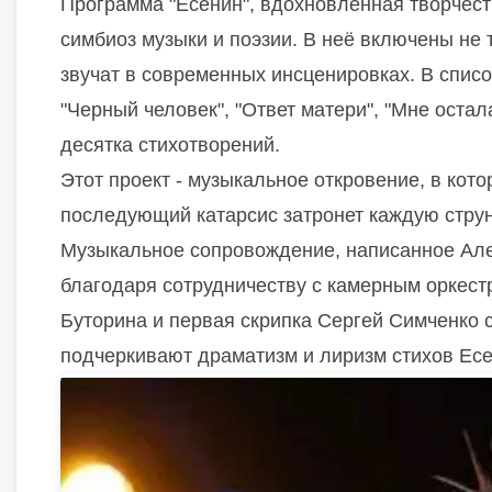
Программа "Есенин", вдохновленная творчест
симбиоз музыки и поэзии. В неё включены не 
звучат в современных инсценировках. В спис
"Черный человек", "Ответ матери", "Мне оста
десятка стихотворений.
Этот проект - музыкальное откровение, в кот
последующий катарсис затронет каждую струн
Музыкальное сопровождение, написанное Ал
благодаря сотрудничеству с камерным оркестр
Буторина и первая скрипка Сергей Симченко 
подчеркивают драматизм и лиризм стихов Есе