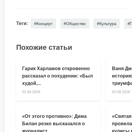
Теги:
#Концерт
#Общество
#Культура
#
Похожие статьи
Гарик Харламов откровенно
Ваня Дм
рассказал о похудении: «Был
историю
худой,...
триумфа
02.08.2026
02.08.2026
«От этого противно»: Дима
«Святая
Билан резко высказался о
провела
журналист...
кулисы и