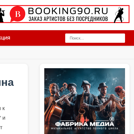
КЦИЯ
ина
 к
 и
т