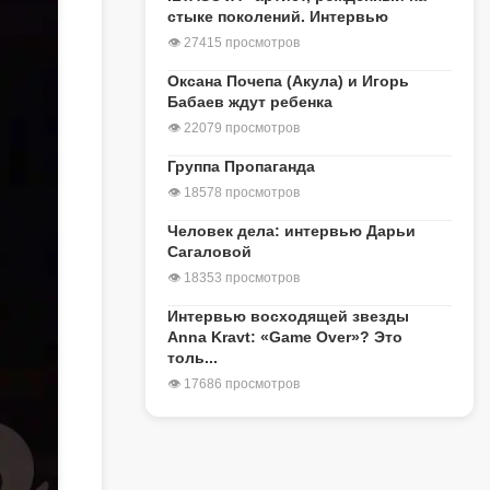
стыке поколений. Интервью
👁 27415 просмотров
Оксана Почепа (Акула) и Игорь
Бабаев ждут ребенка
👁 22079 просмотров
Группа Пропаганда
👁 18578 просмотров
Человек дела: интервью Дарьи
Сагаловой
👁 18353 просмотров
Интервью восходящей звезды
Anna Kravt: «Game Over»? Это
толь...
👁 17686 просмотров