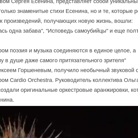
вом Сергея Есенина, представляет собой уникальны
только знаменитые стихи Есенина, но и те, которые 
ок произведений, получающих новую жизнь, вошли:
лась одна забава", "Исповедь самоубийцы" и еще пол
ором поэзия и музыка соединяются в единое целое, а
у в душе даже самого притязательного зрителя"
ексеем Горшеневым, получило необычный звуковой 
ом Cardio Orchestra. Руководитель коллектива Ольг
создали оригинальные оркестровые аранжировки, ко
нина.