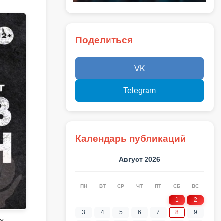
Поделиться
VK
Telegram
Календарь публикаций
Август 2026
ПН
ВТ
СР
ЧТ
ПТ
СБ
ВС
1
2
3
4
5
6
7
8
9