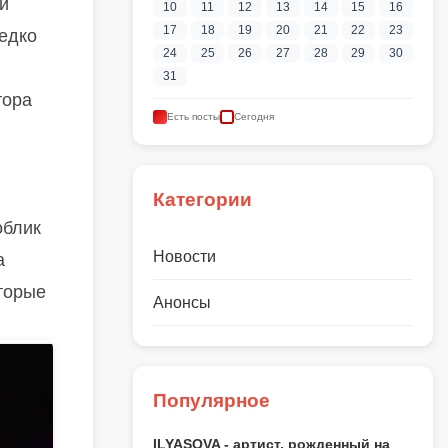
й
10
11
12
13
14
15
16
17
18
19
20
21
22
23
редко
24
25
26
27
28
29
30
31
тора
Есть посты
Сегодня
Категории
облик
Новости
а
торые
Анонсы
Популярное
ILYASOVA - артист, рожденный на