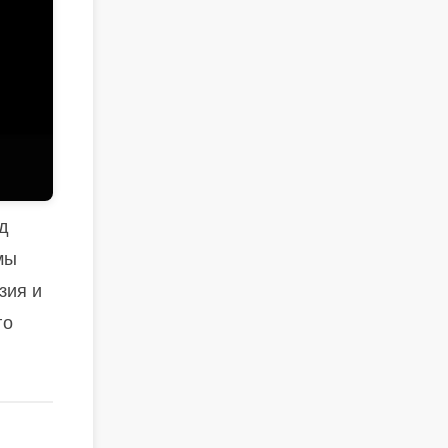
д
мы
зия и
го