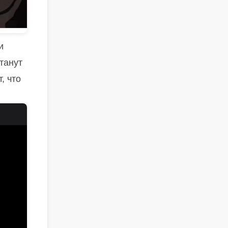
и
танут
, что