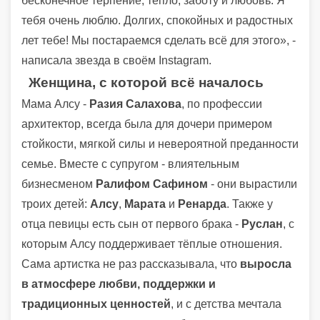
бесконечное терпение, тепло, заботу и любовь. Я
тебя очень люблю. Долгих, спокойных и радостных
лет тебе! Мы постараемся сделать всё для этого», -
написала звезда в своём Instagram.
Женщина, с которой всё началось
Мама Алсу -
Разия Салахова
, по профессии
архитектор, всегда была для дочери примером
стойкости, мягкой силы и невероятной преданности
семье. Вместе с супругом - влиятельным
бизнесменом
Ралифом Сафином
- они вырастили
троих детей:
Алсу
,
Марата
и
Ренарда
. Также у
отца певицы есть сын от первого брака -
Руслан
, с
которым Алсу поддерживает тёплые отношения.
Сама артистка не раз рассказывала, что
выросла
в атмосфере любви, поддержки и
традиционных ценностей
, и с детства мечтала