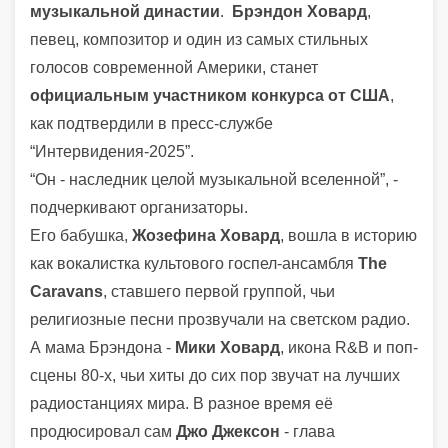
музыкальной династии
.
Брэндон Ховард
,
певец, композитор и один из самых стильных
голосов современной Америки, станет
официальным участником конкурса от США
,
как подтвердили в пресс-службе
“Интервидения-2025”.
“Он - наследник целой музыкальной вселенной”, -
подчеркивают организаторы.
Его бабушка,
Жозефина Ховард
, вошла в историю
как вокалистка культового госпел-ансамбля
The
Caravans
, ставшего первой группой, чьи
религиозные песни прозвучали на светском радио.
А мама Брэндона -
Мики Ховард
, икона R&B и поп-
сцены 80-х, чьи хиты до сих пор звучат на лучших
радиостанциях мира. В разное время её
продюсировал сам
Джо Джексон
- глава