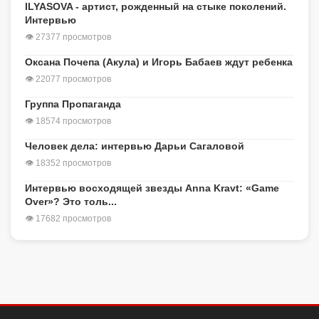
ILYASOVA - артист, рожденный на стыке поколений.
Интервью
👁 27377 просмотров
Оксана Почепа (Акула) и Игорь Бабаев ждут ребенка
👁 22077 просмотров
Группа Пропаганда
👁 18574 просмотров
Человек дела: интервью Дарьи Сагаловой
👁 18352 просмотров
Интервью восходящей звезды Anna Kravt: «Game
Over»? Это толь...
👁 17682 просмотров