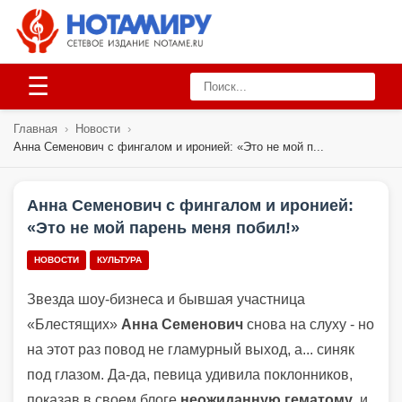
☰
Главная
›
Новости
›
Анна Семенович с фингалом и иронией: «Это не мой п...
Анна Семенович с фингалом и иронией:
«Это не мой парень меня побил!»
НОВОСТИ
КУЛЬТУРА
Звезда шоу-бизнеса и бывшая участница
«Блестящих»
Анна Семенович
снова на слуху - но
на этот раз повод не гламурный выход, а... синяк
под глазом. Да-да, певица удивила поклонников,
показав в своем блоге
неожиданную гематому
, и,