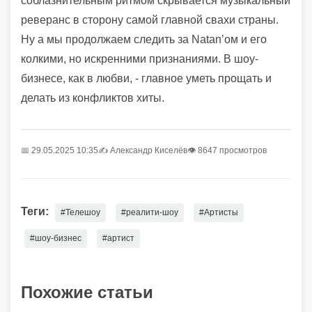
соблазнительным ритмом скрывается музыкальный
реверанс в сторону самой главной свахи страны.
Ну а мы продолжаем следить за Natan’ом и его
колкими, но искренними признаниями. В шоу-
бизнесе, как в любви, - главное уметь прощать и
делать из конфликтов хиты.
📅 29.05.2025 10:35
✍️
Александр Киселёв
👁 8647 просмотров
Теги:
#Телешоу
#реалити-шоу
#Артисты
#шоу-бизнес
#артист
Похожие статьи