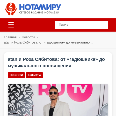
☰
Главная
›
Новости
›
atan и Роза Сябитова: от «гадюшника» до музыкально...
atan и Роза Сябитова: от «гадюшника» до
музыкального посвящения
НОВОСТИ
КУЛЬТУРА