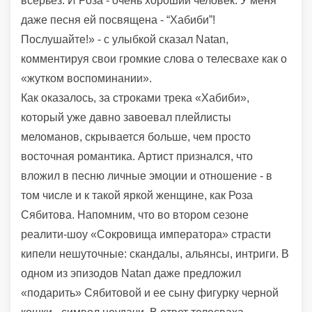
всерьез. И Роза - очень хороший человек. У меня
даже песня ей посвящена - “Хабиби”!
Послушайте!» - с улыбкой сказал Natan,
комментируя свои громкие слова о телесвахе как о
«жутком воспоминании».
Как оказалось, за строками трека «Хабиби»,
который уже давно завоевал плейлисты
меломанов, скрывается больше, чем просто
восточная романтика. Артист признался, что
вложил в песню личные эмоции и отношение - в
том числе и к такой яркой женщине, как Роза
Сябитова. Напомним, что во втором сезоне
реалити-шоу «Сокровища императора» страсти
кипели нешуточные: скандалы, альянсы, интриги. В
одном из эпизодов Natan даже предложил
«подарить» Сябитовой и ее сыну фигурку черной