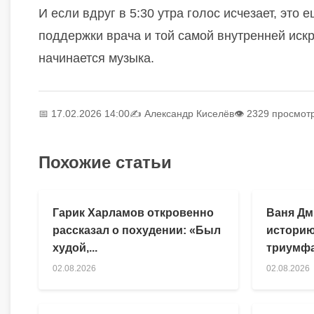
И если вдруг в 5:30 утра голос исчезает, это
поддержки врача и той самой внутренней искры
начинается музыка.
📅 17.02.2026 14:00
✍️
Александр Киселёв
👁 2329 просмот
Похожие статьи
Гарик Харламов откровенно
Ваня Дм
рассказал о похудении: «Был
историю
худой,...
триумфа
02.08.2026
02.08.2026