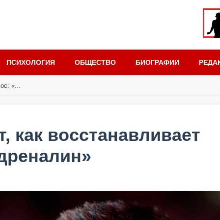
ПСИХОЛОГИЯ
ОБЩЕСТВО
БИОГРАФИИ
РЕДА
с: «...
, как восстанавливает
дреналин»