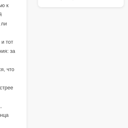
ью к
й
 ли
и тот
ия: за
я, что
стрее
,
янца