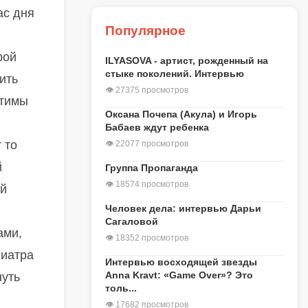
ас дня
Популярное
рой
ILYASOVA - артист, рожденный на
стыке поколений. Интервью
ить
👁 27375 просмотров
стимы
Оксана Почепа (Акула) и Игорь
Бабаев ждут ребенка
 то
👁 22077 просмотров
й
Группа Пропаганда
👁 18574 просмотров
ый
Человек дела: интервью Дарьи
Сагаловой
ами,
👁 18352 просмотров
ниатра
Интервью восходящей звезды
Anna Kravt: «Game Over»? Это
нуть
толь...
👁 17682 просмотров