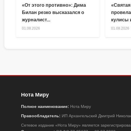
«От этого противно»: Дима
«Святая
Билан резко высказался о
провела
журналист...
кулисы и
01.08.2026
01.08.2026
Нота Миру
Полное наименование:
Нота Миру
Правообладатель:
ИП Архангельский Дмитрий Никола
Сетевое издание «Нота Миру» является зарегистриро