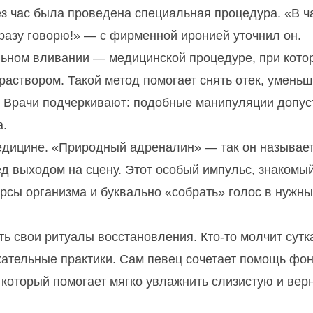
ез час была проведена специальная процедура. «В ч
сразу говорю!» — с фирменной иронией уточнил он.
альном вливании — медицинской процедуре, при кото
аствором. Такой метод помогает снять отек, уменьш
и. Врачи подчеркивают: подобные манипуляции допу
а.
медицине. «Природный адреналин» — так он называет
ед выходом на сцену. Этот особый импульс, знакомы
урсы организма и буквально «собрать» голос в нужн
ть свои ритуалы восстановления. Кто-то молчит сутк
ыхательные практики. Сам певец сочетает помощь фо
который помогает мягко увлажнить слизистую и вер