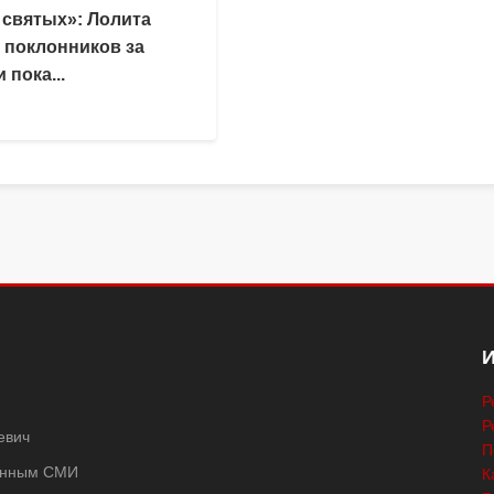
 святых»: Лолита
 поклонников за
 пока...
Р
Р
евич
П
ванным СМИ
К