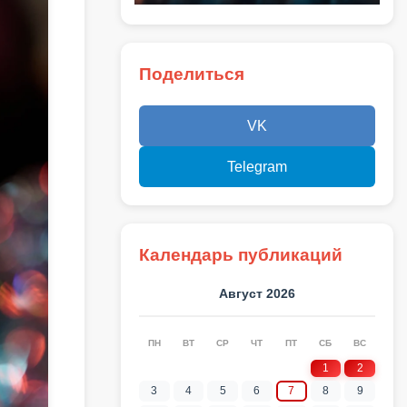
Поделиться
VK
Telegram
Календарь публикаций
Август 2026
ПН
ВТ
СР
ЧТ
ПТ
СБ
ВС
1
2
3
4
5
6
7
8
9