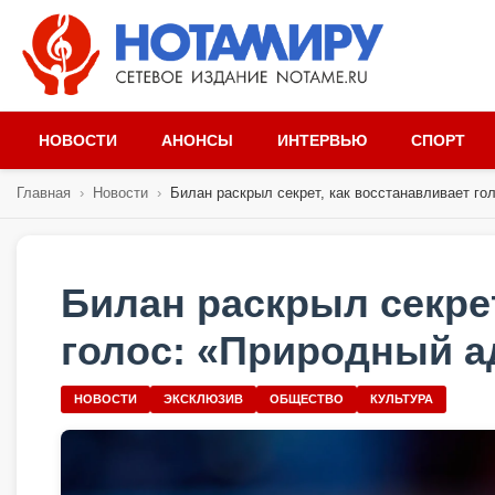
НОВОСТИ
АНОНСЫ
ИНТЕРВЬЮ
СПОРТ
Главная
›
Новости
›
Билан раскрыл секрет, как восстанавливает голо
Билан раскрыл секрет
голос: «Природный а
НОВОСТИ
ЭКСКЛЮЗИВ
ОБЩЕСТВО
КУЛЬТУРА