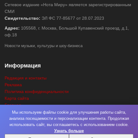
Сетевое издание «Нота Миру» является зарегистрированным
СМИ
Свидетельство:
ЭЛ ФС 77-85677 от 28.07.2023
Адрес:
105568, г. Москва, Большой Купавенский проезд, д.1,
оф.18
Новости музыки, культуры и шоу-бизнеса
Информация
Редакция и контакты
Реклама
Политика конфиденциальности
Карта сайта
Главная
Поиск
Мы используем файлы cookie для улучшения работы сайта,
анализа посещаемости и персонализации контента. Продолжая
использовать сайт, вы соглашаетесь с использованием cookie.
Узнать больше
© 2026
Нота Миру
. Разработка
Фабрика Медиа Мьюзик
. Все права