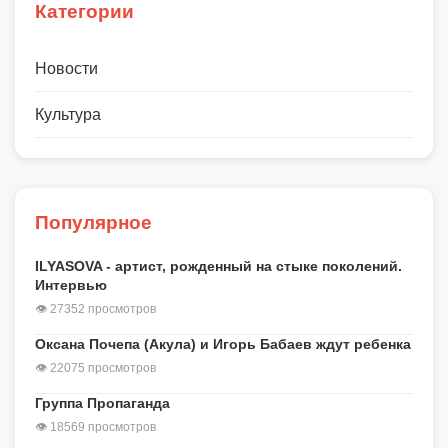
Категории
Новости
Культура
Популярное
ILYASOVA - артист, рожденный на стыке поколений.
Интервью
👁 27352 просмотров
Оксана Почепа (Акула) и Игорь Бабаев ждут ребенка
👁 22075 просмотров
Группа Пропаганда
👁 18569 просмотров