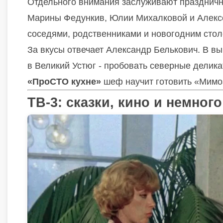
Отдельного внимания заслуживают празднич
Марины Федункив, Юлии Михалковой и Алексея
соседями, родственниками и новогодним столо
За вкусы отвечает Александр Белькович. В в
в Великий Устюг - пробовать северные делика
«ПроСТО кухне»
шеф научит готовить «Мимо
ТВ-3: сказки, кино и немног