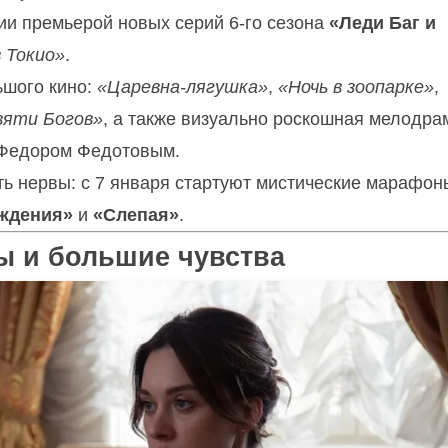
ии премьерой новых серий 6-го сезона
«Леди Баг и
в Токио»
.
ьшого кино:
«Царевна-лягушка»
,
«Ночь в зоопарке»
,
вяти Богов»
, а также визуально роскошная мелодра
Федором Федотовым.
ь нервы: с 7 января стартуют мистические марафон
уждения»
и
«Слепая»
.
ы и большие чувства