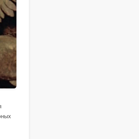
я
юных