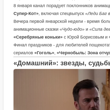
8 января канал порадует поклонников анимац
Супер-Кот»
, включая спецвыпуск
«Леди Баг 
Вечера первой январской недели - время бол
анимационные сказки
«Чудо-юдо»
и
«Сила де
«Серебряные коньки»
с Юрой Борисовым и 
Финал праздников - для любителей пощекотат
сериалов
«Гоголь»
,
«Чернобыль: Зона отч
«Домашний»: звезды, судьб