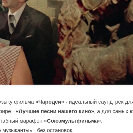
музыку фильма
«Чародеи»
- идеальный саундтрек дл
фире -
«Лучшие песни нашего кино»
, а для самых 
сштабный марафон
«Союзмультфильма»
:
 музыканты» - без остановок.