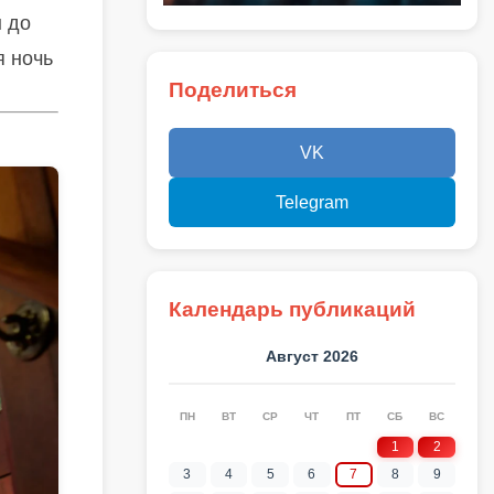
ы до
я ночь
Поделиться
VK
Telegram
Календарь публикаций
Август 2026
ПН
ВТ
СР
ЧТ
ПТ
СБ
ВС
1
2
3
4
5
6
7
8
9