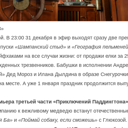
3»
ой. В 23:00 31 декабря в эфир выходят сразу две пр
ыпуски
«Шампанский стыд»
и
«География пельменей
йфхаками на все случаи жизни: от продажи елки за 2
ежденных трезвенников. Бабушки в исполнении Андр
» Дед Мороз и Илана Дылдина в образе Снегурочки 
а месте. А уже 1 января праздник продолжится вып
мьера третьей части «Приключений Паддингтона
омпанию к вежливому медведю встанут отечественны
я Ба»
и
«Поймай собаку, если сможешь»
с Глюкозой.