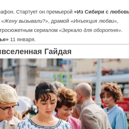
рафон. Стартует он премьерой
«Из Сибири с любов
,
«Жену вызывали?»
, драмой
«Инъекция любви»
,
тросюжетным сериалом
«Зеркало для оборотня»
.
ье»
11 января.
ивселенная Гайдая