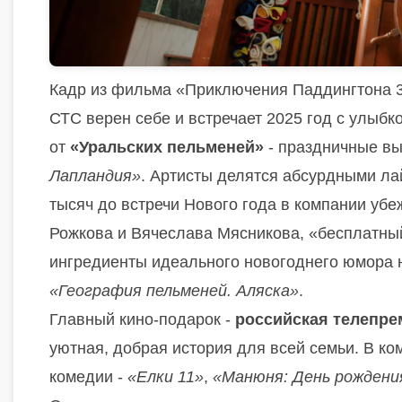
Кадр из фильма «Приключения Паддингтона 
СТС верен себе и встречает 2025 год с улыбк
от
«Уральских пельменей»
- праздничные в
Лапландия»
. Артисты делятся абсурдными ла
тысяч до встречи Нового года в компании уб
Рожкова и Вячеслава Мясникова, «бесплатный
ингредиенты идеального новогоднего юмора н
«География пельменей. Аляска»
.
Главный кино-подарок -
российская телепре
уютная, добрая история для всей семьи. В к
комедии -
«Елки 11»
,
«Манюня: День рождени