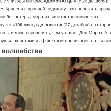
ные эпизоды ситкома
«ДомоЧАТцы»
(с 26 декабря): 
 Кривени с иронией подскажут, как пережить празд
м без потерь - моральных и гастрономических.
ыпуске
«100 мест, где поесть»
(27 декабря) он отпра
тесы и лично проверять, чем угощает Дед Мороз. А в
зу» со шпротами и эффектный пряничный торт-венок
о волшебства