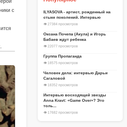
герои
ники с
ILYASOVA - артист, рожденный на
стыке поколений. Интервью
👁 27384 просмотров
вится
Оксана Почепа (Акула) и Игорь
Бабаев ждут ребенка
.
👁 22077 просмотров
Группа Пропаганда
👁 18575 просмотров
Человек дела: интервью Дарьи
Сагаловой
👁 18352 просмотров
Интервью восходящей звезды
Anna Kravt: «Game Over»? Это
толь...
👁 17682 просмотров