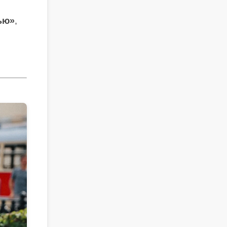
ью»
,