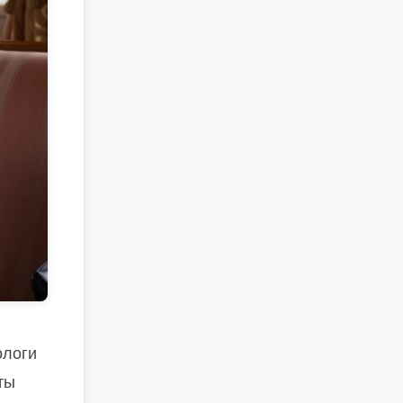
ологи
ты