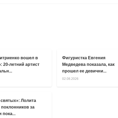
итриенко вошел в
Фигуристка Евгения
: 20-летний артист
Медведева показала, как
льн...
прошел ее девични...
02.08.2026
 святых»: Лолита
 поклонников за
 пока...