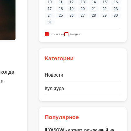
10
11
12
13
14
15
16
17
18
19
20
21
22
23
24
25
26
27
28
29
30
31
Есть посты
Сегодня
Категории
 когда
Новости
ля
Культура
Популярное
ILYASOVA - артист, рожденный на