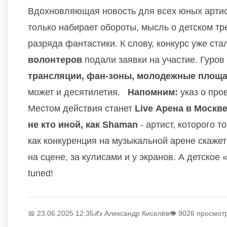
Вдохновляющая новость для всех юных артис
только набирает обороты, мысль о детском тре
разряда фантастики. К слову, конкурс уже с
волонтеров
подали заявки на участие. Гуров
трансляции, фан-зоны, молодежные площ
может и десятилетия.
Напомним:
указ о про
Местом действия станет
Live Арена в Москв
не кто иной, как Shaman
- артист, которого 
как конкуренция на музыкальной арене скажет
на сцене, за кулисами и у экранов. А детско
tuned!
📅 23.06.2025 12:35
✍️
Александр Киселёв
👁 9026 просмот