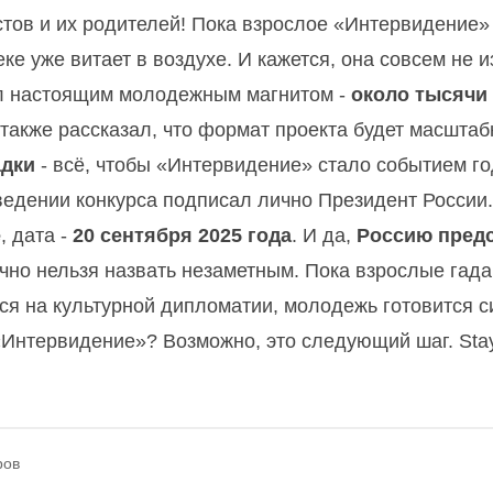
тов и их родителей! Пока взрослое «Интервидение»
ке уже витает в воздухе. И кажется, она совсем не и
тал настоящим молодежным магнитом -
около тысячи
 также рассказал, что формат проекта будет масшта
адки
- всё, чтобы «Интервидение» стало событием го
ведении конкурса подписал лично Президент России.
е
, дата -
20 сентября 2025 года
. И да,
Россию пред
точно нельзя назвать незаметным. Пока взрослые гада
ся на культурной дипломатии, молодежь готовится си
е «Интервидение»? Возможно, это следующий шаг. Sta
ров