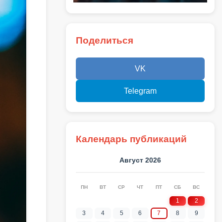
Поделиться
VK
Telegram
Календарь публикаций
Август 2026
ПН
ВТ
СР
ЧТ
ПТ
СБ
ВС
1
2
3
4
5
6
7
8
9