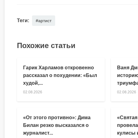
Теги:
#артист
Похожие статьи
Гарик Харламов откровенно
Ваня Дм
рассказал о похудении: «Был
историю
худой,...
триумфа
02.08.2026
02.08.2026
«От этого противно»: Дима
«Святая
Билан резко высказался о
провела
журналист...
кулисы и