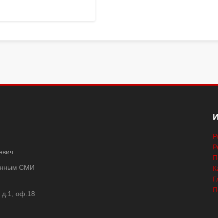
Р
Р
евич
П
ванным СМИ
К
Г
П
 д.1, оф.18