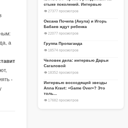
стыке поколений. Интервью
👁 27377 просмотров
з
Оксана Почепа (Акула) и Игорь
Бабаев ждут ребенка
бным:
👁 22077 просмотров
да, а
Группа Пропаганда
👁 18574 просмотров
Человек дела: интервью Дарьи
ставит
Сагаловой
ют,
👁 18352 просмотров
ять -
Интервью восходящей звезды
Anna Kravt: «Game Over»? Это
y
толь...
👁 17682 просмотров