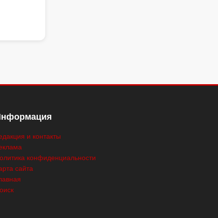
Информация
едакция и контакты
еклама
олитика конфиденциальности
арта сайта
лавная
оиск