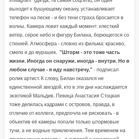
Instagram* (да-да, та самая соцсеть), он один
выходит к бушующему океану, устанавливает
телефон на песке - и без тени страха бросается в
волны. Камера ловит каждый момент: хлесткий
ветер, серое небо и фигуру Билана, борющегося со
стихией. Атмосфера - словно из фильма: красиво,
смело и до мурашек.
"Шторм - это тоже часть
жизни. Иногда он снаружи, иногда - внутри. Но в
любом случае - я иду навстречу,"
- подписал
ролик артист. К слову, Билан оказался не
единственной звездой, кто в эти дни наслаждается
экзотикой Мальдив. Певица Анастасия Стоцкая
тоже делилась кадрами с островов, правда, в
отличие от коллеги, предпочла не рисковать - в
объектив её камеры попали только штормовые
тучи, а не водные приключения. Тем временем на