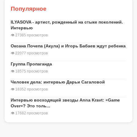
Популярное
ILYASOVA - артист, рожденный на стыке поколений.
Интервью
👁 27385 просмотров
Оксана Почепа (Акула) и Игорь Бабаев ждут ребенка
👁 22077 просмотров
Группа Пропаганда
👁 18575 просмотров
Человек дела: интервью Дарьи Сагаловой
👁 18352 просмотров
Интервью восходящей звезды Anna Kravt: «Game
Over»? Это толь...
👁 17682 просмотров