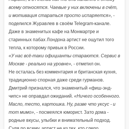
всему относятся. Чаевые у них включены в счёт,
и мотивация стараться просто испаряется»,
-
поделился Журавлев в своём Telegram-канале.
Даже в знаменитых кафе на Монмартре и
старинных пабах Лондона артист не ощутил того
тепла, к которому привык в России.
«У нас всё-таки официанты стараются. Сервис в
Москве - реально на уровне»,
- отметил он.
Не осталась без комментария и британская кухня,
традиционно спорная даже среди гурманов.
Дмитрий признался, что знаменитый «фиш-энд-
чипс» не оправдал ожиданий.
«Ничего особенного.
Масло, тесто, картошка. Ну, разве что уксус - и
тот мимо»
, - посмеялся юморист. Зато дома -
родные вкусы, улыбки и внимательный подход.
Судя по всему, артист не из тех, кто слепо