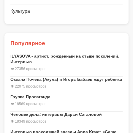
Культура
Популярное
ILYASOVA - артист, рожденный на стыке поколений.
Интервью
👁 27356 просмотров
Оксана Почепа (Акула) и Игорь Бабаев ждут ребенка
👁 22075 просмотров
Группа Пропаганда
👁 18569 просмотров
Человек дела: интервью Дарьи Сагаловой
👁 18349 просмотров
Интервью восходящей звезды Anna Kravt: «Game