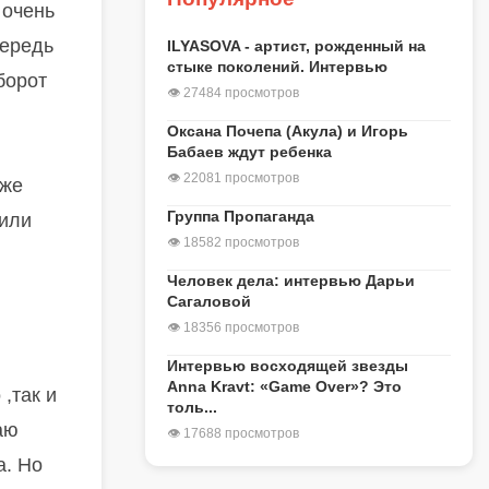
 очень
чередь
ILYASOVA - артист, рожденный на
стыке поколений. Интервью
борот
👁 27484 просмотров
Оксана Почепа (Акула) и Игорь
Бабаев ждут ребенка
👁 22081 просмотров
уже
Группа Пропаганда
вили
👁 18582 просмотров
Человек дела: интервью Дарьи
Сагаловой
👁 18356 просмотров
Интервью восходящей звезды
Anna Kravt: «Game Over»? Это
 ,так и
толь...
аю
👁 17688 просмотров
а. Но