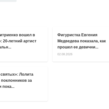
итриенко вошел в
Фигуристка Евгения
: 20-летний артист
Медведева показала, как
льн...
прошел ее девични...
02.08.2026
 святых»: Лолита
 поклонников за
 пока...