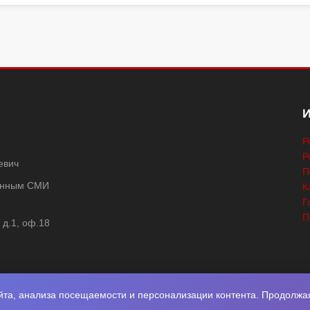
Р
Р
евич
П
ванным СМИ
К
Г
П
 д.1, оф.18
та, анализа посещаемости и персонализации контента. Продолжая 
2026
Нота Миру
. Разработка
Фабрика Медиа Мьюзик
. Все права защище