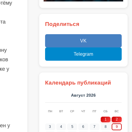
ртёму
эта
Поделиться
VK
ону
Telegram
иков
ке у
Календарь публикаций
Август 2026
ПН
ВТ
СР
ЧТ
ПТ
СБ
ВС
1
2
ен у
3
4
5
6
7
8
9