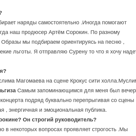
?
выбирает наряды самостоятельно .Иногда помогают
огда наш продюсер Артём Сорокин. По разному
а
Образы мы подбираем ориентируясь на песню ,
екие льготы. Я отправляю Сурену то что я хочу надет
я?
лима Магомаева на сцене Крокус сити холла.Мусли
льгиза
Самым запоминающимся для меня был вечер
 концерта подряд буквально перепрыгивая со сцены
ая , энергичная и эмоциональная публика.
рокине? Он строгий руководитель?
о в некоторых вопросах проявляет строгость .Мы