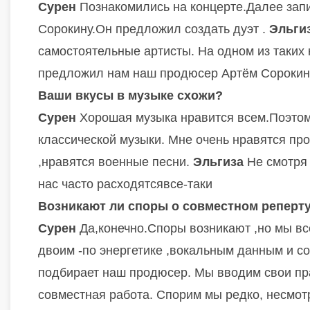
Сурен
Познакомились на концерте.Далее запи
Сорокину.Он предложил создать дуэт .
Эльги
самостоятельные артисты. На одном из таких
предложил нам наш продюсер Артём Сорокин
Ваши вкусы в музыке схожи?
Сурен
Хорошая музыка нравится всем.Поэтому
классической музыки.
Мне очень нравятся про
,нравятся военные песни.
Эльгиза
Не смотря 
нас часто расходятся
все-таки
Возникают ли споры о совместном реперт
Сурен
Да,конечно.Споры возникают ,но мы вс
двоим -по энергетике ,вокальным данным и 
подбирает наш продюсер. Мы вводим свои пра
совместная работа. Спорим мы редко, несмот