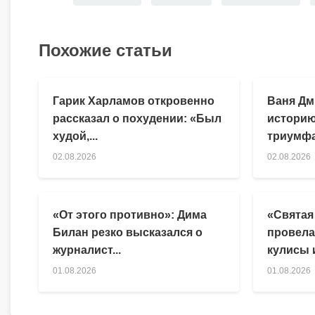
Похожие статьи
Гарик Харламов откровенно
Ваня Дм
рассказал о похудении: «Был
историю
худой,...
триумфа
02.08.2026
02.08.2026
«От этого противно»: Дима
«Святая
Билан резко высказался о
провела
журналист...
кулисы и
01.08.2026
01.08.2026