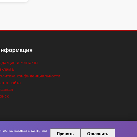
Информация
едакция и контакты
еклама
олитика конфиденциальности
арта сайта
лавная
оиск
использовать сайт, вы
Принять
Отклонить
ны.