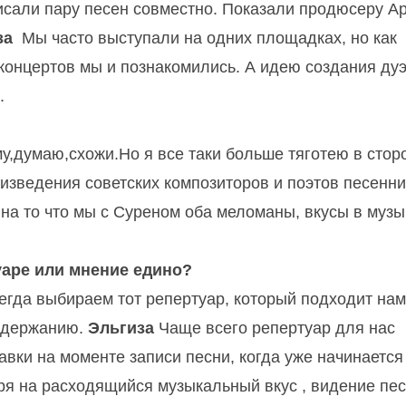
сали пару песен совместно.
Пока
з
али продюсеру А
за
Мы часто выступали на одних площадках, но как
 концертов мы и познакомились. А идею создания ду
.
,думаю,схожи.Но я все таки больше тяготею в стор
изведения советских композиторов и поэтов песенн
на то что мы с Суреном оба меломаны, вкусы в музы
уаре или мнение едино?
егда выбираем тот репертуар,
который подходит нам
содержанию.
Эльгиза
Чаще всего репертуар
для нас
вки на моменте записи песни, когда уже начинается
ря на расходящийся музыкальный вкус , видение пес