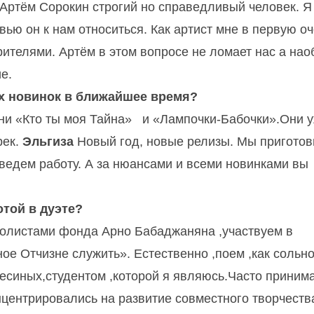
Артём Сорокин строгий но справедливый человек. Я
вью он к нам относиться. Как артист мне в первую о
ителями. Артём в этом вопросе не ломает нас а нао
ие.
х новинок в ближайшее время?
ни «Кто ты моя Тайна» и «Лампочки-Бабочки».Они 
рек.
Эльгиза
Новый год, новые релизы. Мы пригото
 ведем работу. А за нюансами и всеми новинками вы
той в дуэте?
олистами фонда Арно Бабаджаняна ,участвуем в
ое Отчизне служить»
.
Естественно ,поем ,как сольно
есиных,студентом ,которой я являюсь.Часто приним
центрировались на развитие совместного творчеств