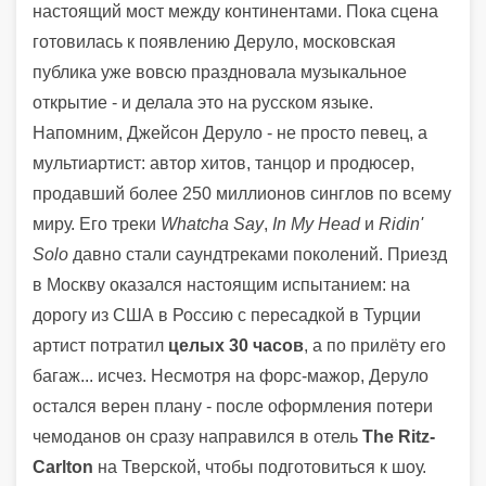
настоящий мост между континентами. Пока сцена
готовилась к появлению Деруло, московская
публика уже вовсю праздновала музыкальное
открытие - и делала это на русском языке.
Напомним, Джейсон Деруло - не просто певец, а
мультиартист: автор хитов, танцор и продюсер,
продавший более 250 миллионов синглов по всему
миру. Его треки
Whatcha Say
,
In My Head
и
Ridin'
Solo
давно стали саундтреками поколений. Приезд
в Москву оказался настоящим испытанием: на
дорогу из США в Россию с пересадкой в Турции
артист потратил
целых 30 часов
, а по прилёту его
багаж... исчез. Несмотря на форс-мажор, Деруло
остался верен плану - после оформления потери
чемоданов он сразу направился в отель
The Ritz-
Carlton
на Тверской, чтобы подготовиться к шоу.