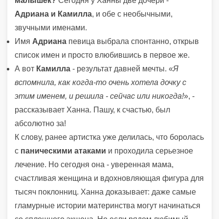
малышек?
Сегодня у Ханны две дочери -
Адриана и Камилла
, и обе с необычными,
звучными именами.
Имя
Адриана
певица выбрала спонтанно, открыв
список имен и просто влюбившись в первое же.
А вот
Камилла
- результат давней мечты. «
Я
вспомнила, как когда-то очень хотела дочку с
этим именем, и решила - сейчас или никогда!
», -
рассказывает Ханна. Пашу, к счастью, был
абсолютно за!
К слову, ранее артистка уже делилась, что боролась
с
паническими атаками
и проходила серьезное
лечение. Но сегодня она - уверенная мама,
счастливая женщина и вдохновляющая фигура для
тысяч поклонниц. Ханна доказывает: даже самые
гламурные истории материнства могут начинаться