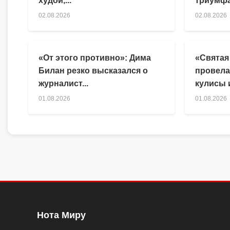
худой,...
триумфа
02.08.2026
02.08.2026
«От этого противно»: Дима
«Святая
Билан резко высказался о
провела
журналист...
кулисы и
01.08.2026
01.08.2026
Нота Миру