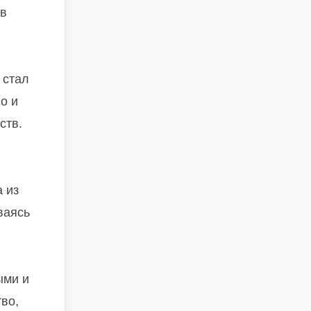
 в
 стал
о и
ств.
 из
ваясь
ыми и
во,