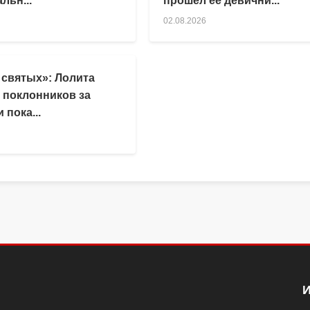
льн...
прошел ее девични...
02.08.2026
 святых»: Лолита
 поклонников за
 пока...