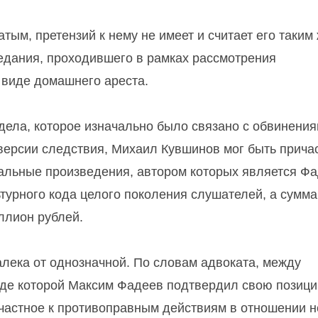
ым, претензий к нему не имеет и считает его таким
едания, проходившего в рамках рассмотрения
 виде домашнего ареста.
дела, которое изначально было связано с обвинения
версии следствия, Михаил Кувшинов мог быть причас
льные произведения, автором которых является Фа
ьтурного кода целого поколения слушателей, а сумма
ллион рублей.
алека от однозначной. По словам адвоката, между
ходе которой Максим Фадеев подтвердил свою позиц
ичастное к противоправным действиям в отношении н