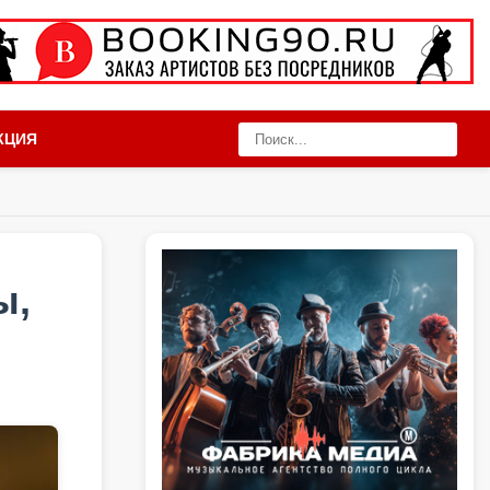
КЦИЯ
ы,