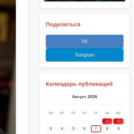
Поделиться
VK
Telegram
Календарь публикаций
Август 2026
ПН
ВТ
СР
ЧТ
ПТ
СБ
ВС
1
2
3
4
5
6
7
8
9