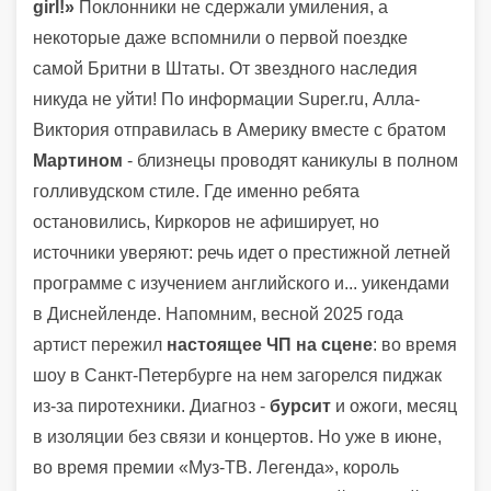
girl!»
Поклонники не сдержали умиления, а
некоторые даже вспомнили о первой поездке
самой Бритни в Штаты. От звездного наследия
никуда не уйти! По информации Super.ru, Алла-
Виктория отправилась в Америку вместе с братом
Мартином
- близнецы проводят каникулы в полном
голливудском стиле. Где именно ребята
остановились, Киркоров не афиширует, но
источники уверяют: речь идет о престижной летней
программе с изучением английского и... уикендами
в Диснейленде. Напомним, весной 2025 года
артист пережил
настоящее ЧП на сцене
: во время
шоу в Санкт-Петербурге на нем загорелся пиджак
из-за пиротехники. Диагноз -
бурсит
и ожоги, месяц
в изоляции без связи и концертов. Но уже в июне,
во время премии «Муз-ТВ. Легенда», король