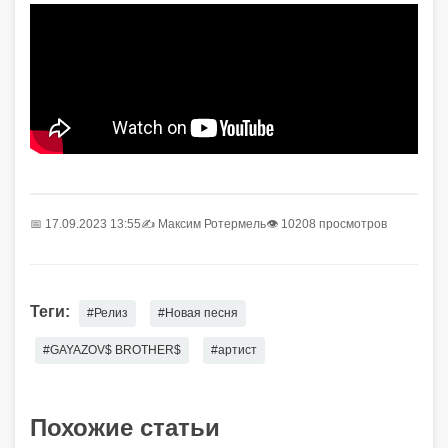
📅 17.09.2023 13:55
✍️
Максим Ротермель
👁 10208 просмотров
Теги:
#Релиз
#Новая песня
#GAYAZOV$ BROTHER$
#артист
Похожие статьи