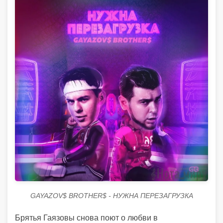
GAYAZOV$ BROTHER$ - НУЖНА ПЕРЕЗАГРУЗКА
Брятья Гаязовы снова поют о любви в