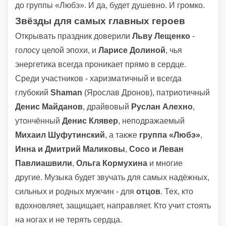
до группы «Любэ». И да, будет душевно. И громко.
Звёзды для самых главных героев
Открывать праздник доверили
Льву Лещенко
-
голосу целой эпохи, и
Ларисе Долиной
, чья
энергетика всегда проникает прямо в сердце.
Среди участников - харизматичный и всегда
глубокий
Shaman
(Ярослав Дронов), патриотичный
Денис Майданов
, драйвовый
Руслан Алехно
,
утончённый
Денис Клявер
, неподражаемый
Михаил Шуфутинский
, а также
группа «Любэ»
,
Инна и Дмитрий Маликовы
,
Сосо и Леван
Павлиашвили
,
Ольга Кормухина
и многие
другие. Музыка будет звучать для самых надёжных,
сильных и родных мужчин - для
отцов
. Тех, кто
вдохновляет, защищает, направляет. Кто учит стоять
на ногах и не терять сердца.