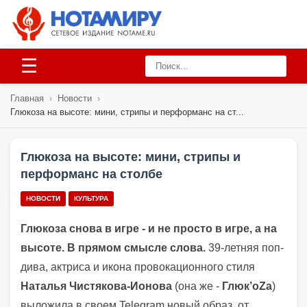
☰
Главная
›
Новости
›
Глюкоза на высоте: мини, стрипы и перформанс на ст...
Глюкоза на высоте: мини, стрипы и
перформанс на столбе
НОВОСТИ
КУЛЬТУРА
Глюкоза снова в игре - и не просто в игре, а на
высоте. В прямом смысле слова.
39-летняя поп-
дива, актриса и икона провокационного стиля
Наталья Чистякова-Ионова
(она же -
Глюк’оZа
)
выложила в своем Telegram новый образ, от