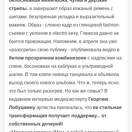
белоснежная мини-юбка, чулки и дерзкие
стрипы
, а завершают образ кожаный ремень с
шипами, безупречная укладка и выразительный
макияж. Образ - словно кадр из глянцевой fashion-
съемки с уклоном в electro-sexy. Глюкоза давно не
боится провокации. Напомним, в апреле она уже
«разогрела» свою публику - опубликовала видео в
белом прозрачном комбинезоне
с надписями на
спине, босоножках на каблуках и ультрамодной
шапке. В том клипе певица танцевала и объявила
выход своего нового альбома. Что ж, теперь ясно:
это был только разогрев. Но как же семья? В
недавнем интервью медиаэксперту
Георгию
Лобушкину
артистка призналась, что
ее стильная
трансформация получает поддержку... от
собственных дочерей!