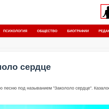
ПСИХОЛОГИЯ
ОБЩЕСТВО
БИОГРАФИИ
РЕДА
лоло сердце
ю песню под называнием "Закололо сердце". Казало