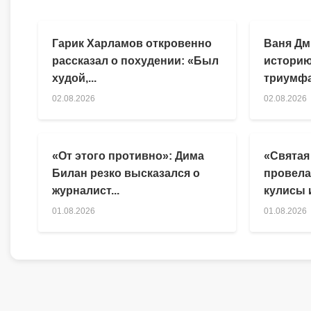
Гарик Харламов откровенно
Ваня Дм
рассказал о похудении: «Был
историю
худой,...
триумфа
02.08.2026
02.08.2026
«От этого противно»: Дима
«Святая
Билан резко высказался о
провела
журналист...
кулисы и
01.08.2026
01.08.2026