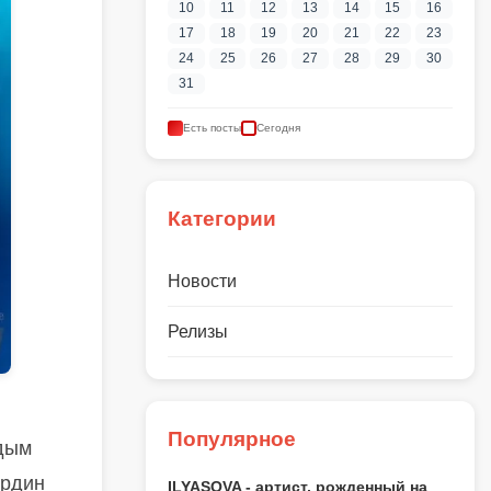
10
11
12
13
14
15
16
17
18
19
20
21
22
23
24
25
26
27
28
29
30
31
Есть посты
Сегодня
Категории
Новости
Релизы
Популярное
едым
ардин
ILYASOVA - артист, рожденный на