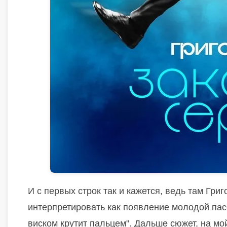
И с первых строк так и кажется, ведь там Гри
интерпретировать как появление молодой пасс
виском крутит пальцем". Дальше сюжет, на мой