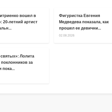
итриенко вошел в
Фигуристка Евгения
: 20-летний артист
Медведева показала, как
льн...
прошел ее девични...
02.08.2026
 святых»: Лолита
 поклонников за
 пока...