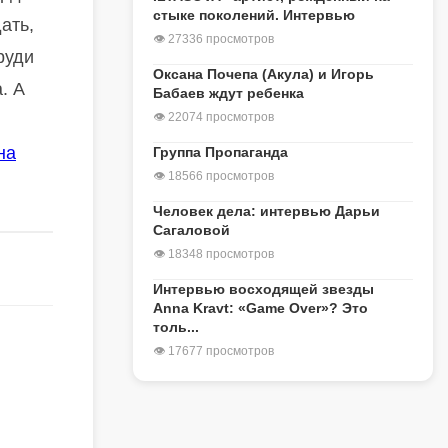
стыке поколений. Интервью
ать,
👁 27336 просмотров
руди
Оксана Почепа (Акула) и Игорь
. А
Бабаев ждут ребенка
👁 22074 просмотров
на
Группа Пропаганда
👁 18566 просмотров
Человек дела: интервью Дарьи
Сагаловой
👁 18348 просмотров
Интервью восходящей звезды
Anna Kravt: «Game Over»? Это
толь...
👁 17677 просмотров