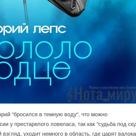
горий "бросился в темную воду", что можно
ии у престарелого ловеласа, так как "судьба под с
 взгляд, уходит немного в область, где царят валок