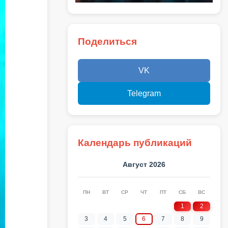
Поделиться
VK
Telegram
Календарь публикаций
Август 2026
ПН
ВТ
СР
ЧТ
ПТ
СБ
ВС
1
2
3
4
5
6
7
8
9