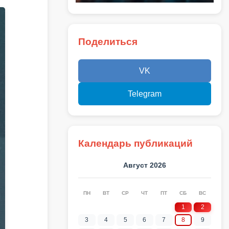
Поделиться
VK
Telegram
Календарь публикаций
Август 2026
ПН
ВТ
СР
ЧТ
ПТ
СБ
ВС
1
2
3
4
5
6
7
8
9