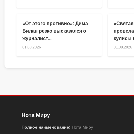
«От этого противно»: Дима
«Святая
Билан резко высказался о
провела
журналист...
кулисы и
01.08.2026
01.08.2026
Нота Миру
Полное наименование:
Нота Миру