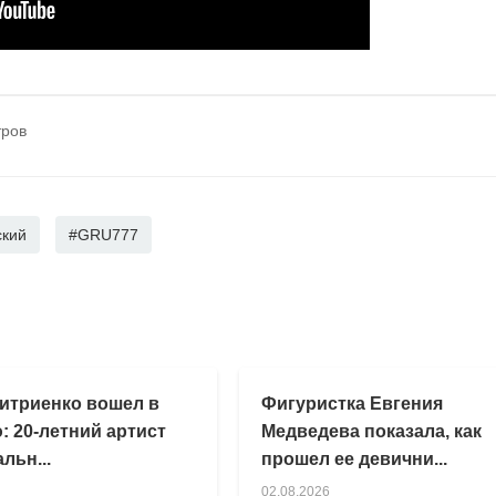
тров
ский
#GRU777
итриенко вошел в
Фигуристка Евгения
: 20-летний артист
Медведева показала, как
льн...
прошел ее девични...
02.08.2026