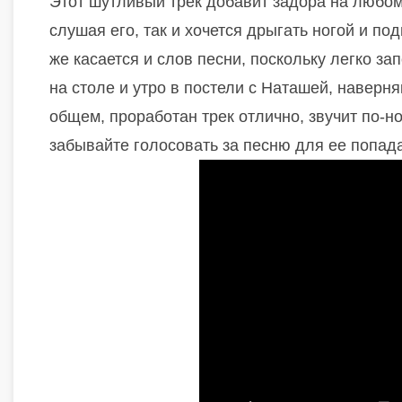
Этот шутливый трек добавит задора на любом 
слушая его, так и хочется дрыгать ногой и по
же касается и слов песни, поскольку легко 
на столе и утро в постели с Наташей, наверня
общем, проработан трек отлично, звучит по-н
забывайте голосовать за песню для ее попада