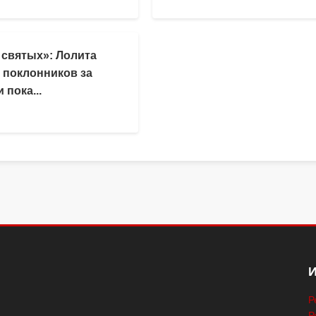
 святых»: Лолита
 поклонников за
 пока...
Р
Р