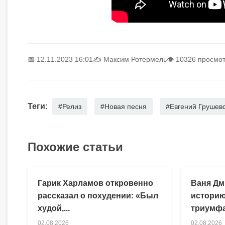
📅 12.11.2023 16:01
✍️
Максим Ротермель
👁 10326 просмо
Теги:
#Релиз
#Новая песня
#Евгений Грушев
Похожие статьи
Гарик Харламов откровенно
Ваня Дм
рассказал о похудении: «Был
историю
худой,...
триумфа
02.08.2026
02.08.2026