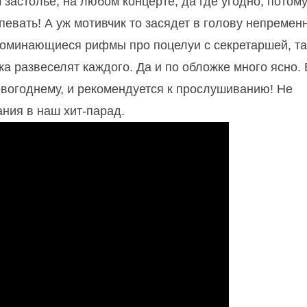
застолье, на любом концерте, да где угодно, потому
дпевать! А уж мотивчик то засядет в голову непременн
запоминающиеся рифмы про поцелуи с секретаршей, т
ка развеселят каждого. Да и по обложке много ясно. 
овогоднему, и рекомендуется к прослушиванию! Не
ния в наш хит-парад.