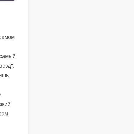
 самом
 самый
везд".
лишь
н
зкий
рам