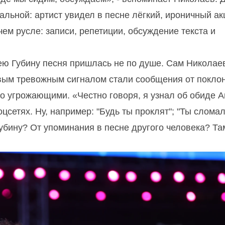
альной: артист увидел в песне лёгкий, ироничный ак
чем русле: записи, репетиции, обсуждение текста и
ею Губину песня пришлась не по душе. Сам Николае
ервым тревожным сигналом стали сообщения от покло
но угрожающими. «Честно говоря, я узнал об обиде 
оцсетях. Ну, например: "Будь ты проклят"; "Ты слома
Губину? От упоминания в песне другого человека? Та