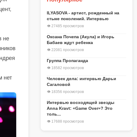
цент,
ILYASOVA - артист, рожденный на
стыке поколений. Интервью
👁 27485 просмотров
Оксана Почепа (Акула) и Игорь
в не
Бабаев ждут ребенка
нников
👁 22081 просмотров
Андрея
Группа Пропаганда
л
👁 18582 просмотров
м нет
Человек дела: интервью Дарьи
Сагаловой
👁 18356 просмотров
Интервью восходящей звезды
Anna Kravt: «Game Over»? Это
толь...
👁 17688 просмотров