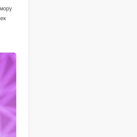
юмору
рек