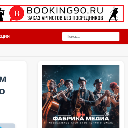
КЦИЯ
ем
о