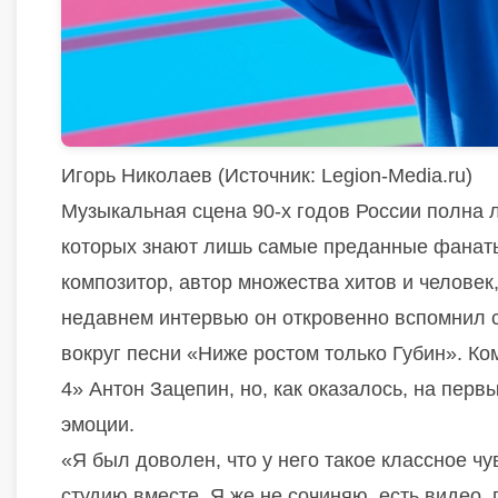
Игорь Николаев (
Источник:
Legion-Media.ru)
Музыкальная сцена 90-х годов России полна ле
которых знают лишь самые преданные фанаты.
композитор, автор множества хитов и человек
недавнем интервью он откровенно вспомнил 
вокруг песни «Ниже ростом только Губин». Ко
4» Антон Зацепин, но, как оказалось, на перв
эмоции.
«Я был доволен, что у него такое классное ч
студию вместе. Я же не сочиняю, есть видео,