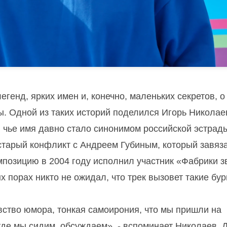
генд, ярких имен и, конечно, маленьких секретов, о
 Одной из таких историй поделился Игорь Николаев
, чье имя давно стало синонимом российской эстрады
старый конфликт с Андреем Губиным, который завяз
мпозицию в 2004 году исполнил участник «Фабрики з
ых порах никто не ожидал, что трек вызовет такие бу
увство юмора, тонкая самоирония, что мы пришли на
 где мы сидим, обсуждаем», - вспоминает Николаев. 