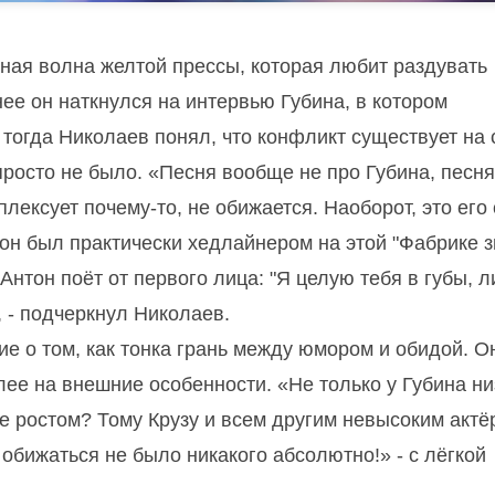
дная волна желтой прессы, которая любит раздувать
ее он наткнулся на интервью Губина, в котором
 тогда Николаев понял, что конфликт существует на
 просто не было. «Песня вообще не про Губина, песня
плексует почему-то, не обижается. Наоборот, это его
он был практически хедлайнером на этой "Фабрике з
Антон поёт от первого лица: "Я целую тебя в губы, 
 - подчеркнул Николаев.
е о том, как тонка грань между юмором и обидой. О
лее на внешние особенности. «Не только у Губина ни
же ростом? Тому Крузу и всем другим невысоким актё
 обижаться не было никакого абсолютно!» - с лёгкой