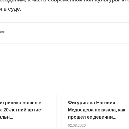
 в суде.
ров
итриенко вошел в
Фигуристка Евгения
: 20-летний артист
Медведева показала, как
льн...
прошел ее девични...
02.08.2026