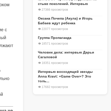
стыке поколений. Интервью
соком
👁 27366 просмотров
Оксана Почепа (Акула) и Игорь
Бабаев ждут ребенка
е с
👁 22077 просмотров
ный
Группа Пропаганда
👁 18571 просмотров
олжают
Человек дела: интервью Дарьи
Сагаловой
👁 18351 просмотров
о
Интервью восходящей звезды
Anna Kravt: «Game Over»? Это
ально
толь...
👁 17682 просмотров
ой
она не