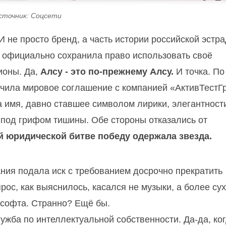
сточник: Соцсети
И не просто бренд, а часть истории российской эстр
 официально сохранила право использовать своё
ионы. Да,
Алсу - это по-прежнему Алсу.
И точка. По
чила мировое соглашение с компанией «АктивТестГ
 имя, давно ставшее символом лирики, элегантност
 под грифом тишины. Обе стороны отказались от
й юридической битве победу одержала звезда.
ания подала иск с требованием досрочно прекратить
рос, как выяснилось, касался не музыки, а более су
а софта. Странно? Ещё бы.
жба по интеллектуальной собственности. Да-да, ко