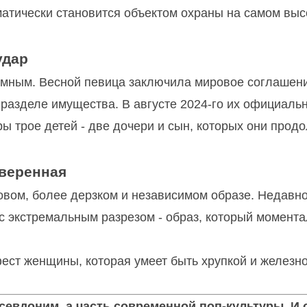
оматически становится объектом охраны на самом вы
удар
омным. Весной певица заключила мировое соглашени
разделе имущества. В августе 2024-го их официаль
ры трое детей - две дочери и сын, которых они прод
уверенная
овом, более дерзком и независимом образе. Недавн
 экстремальным разрезом - образ, который момент
фест женщины, которая умеет быть хрупкой и железн
 псевдоним, а часть современной поп-культуры. И 