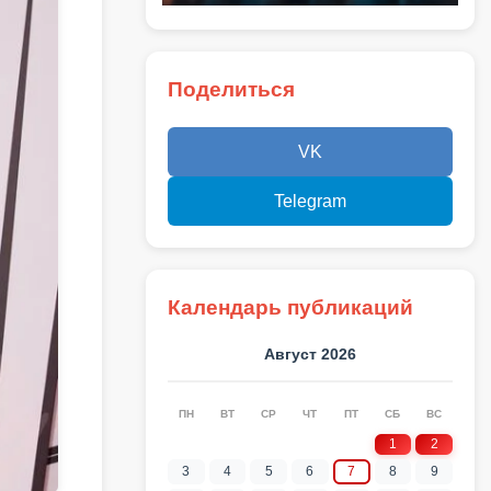
Поделиться
VK
Telegram
Календарь публикаций
Август 2026
ПН
ВТ
СР
ЧТ
ПТ
СБ
ВС
1
2
3
4
5
6
7
8
9