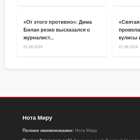
«От этого противно»: Дима
«Святая
Билан резко высказался о
провела
журналист...
кулисы и
01.08.2026
01.08.2026
Нота Миру
Полное наименование:
Нота Миру