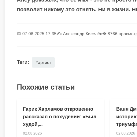
позволит никому это отнять. Ни в жизни. Ни
📅 07.06.2025 17:35
✍️
Александр Киселёв
👁 8766 просмот
Теги:
#артист
Похожие статьи
Гарик Харламов откровенно
Ваня Дм
рассказал о похудении: «Был
историю
худой,...
триумфа
02.08.2026
02.08.2026