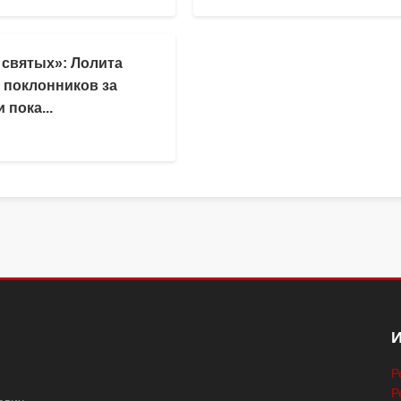
 святых»: Лолита
 поклонников за
 пока...
Р
Р