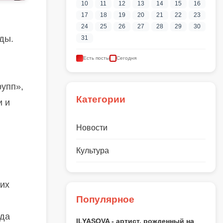
10
11
12
13
14
15
16
17
18
19
20
21
22
23
24
25
26
27
28
29
30
ады.
31
Есть посты
Сегодня
рупп»,
Категории
и и
Новости
Культура
хих
Популярное
гда
ILYASOVA - артист, рожденный на