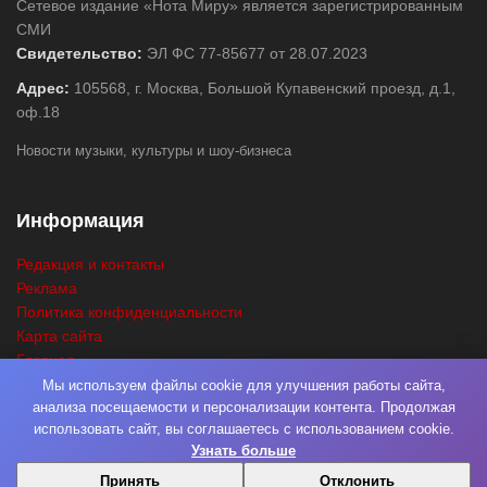
Сетевое издание «Нота Миру» является зарегистрированным
СМИ
Свидетельство:
ЭЛ ФС 77-85677 от 28.07.2023
Адрес:
105568, г. Москва, Большой Купавенский проезд, д.1,
оф.18
Новости музыки, культуры и шоу-бизнеса
Информация
Редакция и контакты
Реклама
Политика конфиденциальности
Карта сайта
Главная
Поиск
Мы используем файлы cookie для улучшения работы сайта,
анализа посещаемости и персонализации контента. Продолжая
использовать сайт, вы соглашаетесь с использованием cookie.
Узнать больше
© 2026
Нота Миру
. Разработка
Фабрика Медиа Мьюзик
. Все права
Принять
Отклонить
защищены.