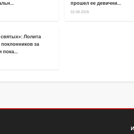
льн...
прошел ее девични...
02.08.2026
 святых»: Лолита
 поклонников за
 пока...