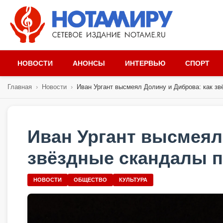
НОВОСТИ
АНОНСЫ
ИНТЕРВЬЮ
СПОРТ
Главная
›
Новости
›
Иван Ургант высмеял Долину и Диброва: как звё
Иван Ургант высмеял
звёздные скандалы п
НОВОСТИ
ОБЩЕСТВО
КУЛЬТУРА