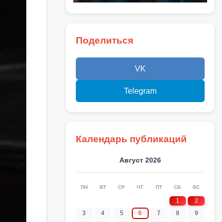
Поделиться
VK
Telegram
Календарь публикаций
Август 2026
ПН
ВТ
СР
ЧТ
ПТ
СБ
ВС
1
2
3
4
5
6
7
8
9