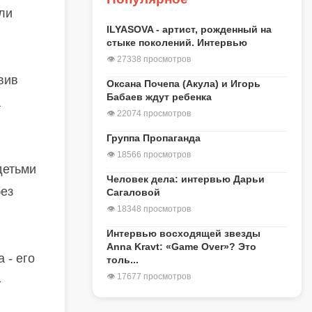
или
ILYASOVA - артист, рожденный на
стыке поколений. Интервью
👁 27338 просмотров
вив
Оксана Почепа (Акула) и Игорь
Бабаев ждут ребенка
а
👁 22074 просмотров
Группа Пропаганда
👁 18566 просмотров
детьми
Человек дела: интервью Дарьи
без
Сагаловой
👁 18348 просмотров
Интервью восходящей звезды
Anna Kravt: «Game Over»? Это
 - его
толь...
👁 17677 просмотров
-