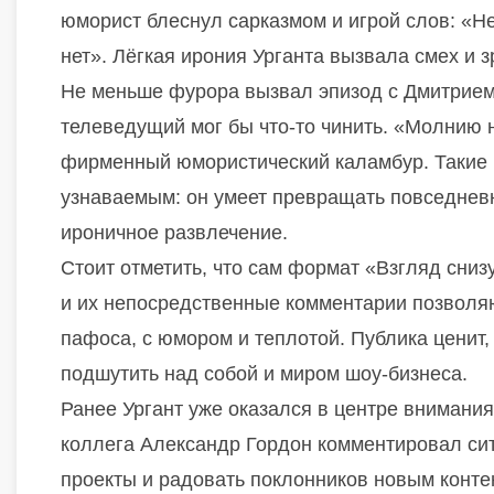
юморист блеснул сарказмом и игрой слов: «Нет
нет». Лёгкая ирония Урганта вызвала смех и з
Не меньше фурора вызвал эпизод с Дмитрием
телеведущий мог бы что-то чинить. «Молнию н
фирменный юмористический каламбур. Такие п
узнаваемым: он умеет превращать повседневн
ироничное развлечение.
Стоит отметить, что сам формат «Взгляд сниз
и их непосредственные комментарии позволяю
пафоса, с юмором и теплотой. Публика ценит, 
подшутить над собой и миром шоу-бизнеса.
Ранее Ургант уже оказался в центре внимания,
коллега Александр Гордон комментировал си
проекты и радовать поклонников новым конте