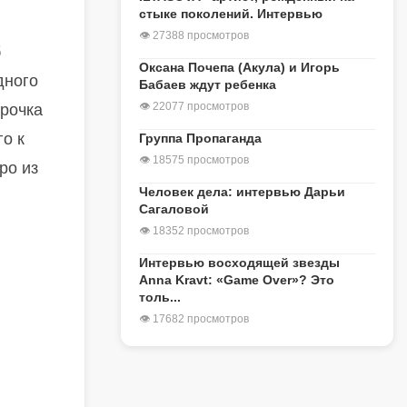
стыке поколений. Интервью
👁 27388 просмотров
б
Оксана Почепа (Акула) и Игорь
дного
Бабаев ждут ребенка
👁 22077 просмотров
трочка
о к
Группа Пропаганда
👁 18575 просмотров
ро из
Человек дела: интервью Дарьи
Сагаловой
👁 18352 просмотров
Интервью восходящей звезды
Anna Kravt: «Game Over»? Это
толь...
👁 17682 просмотров