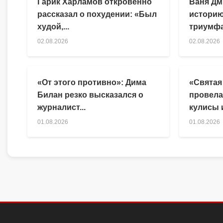
Гарик Харламов откровенно
Ваня Дм
рассказал о похудении: «Был
историю
худой,...
триумфа
02.08.2026
02.08.2026
«От этого противно»: Дима
«Святая
Билан резко высказался о
провела
журналист...
кулисы и
01.08.2026
01.08.2026