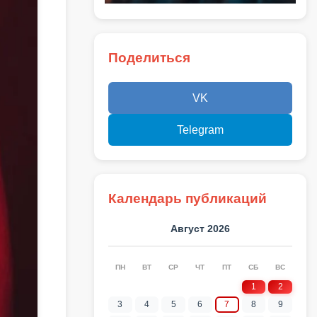
Поделиться
VK
Telegram
Календарь публикаций
Август 2026
ПН
ВТ
СР
ЧТ
ПТ
СБ
ВС
1
2
3
4
5
6
7
8
9