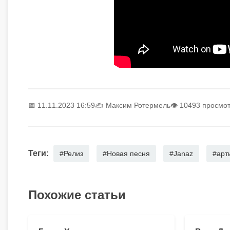
📅 11.11.2023 16:59
✍️
Максим Ротермель
👁 10493 просмо
Теги:
#Релиз
#Новая песня
#Janaz
#арт
Похожие статьи