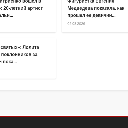
итриенко вошел в
Фигуристка Евгения
: 20-летний артист
Медведева показала, как
льн...
прошел ее девични...
02.08.2026
 святых»: Лолита
 поклонников за
 пока...