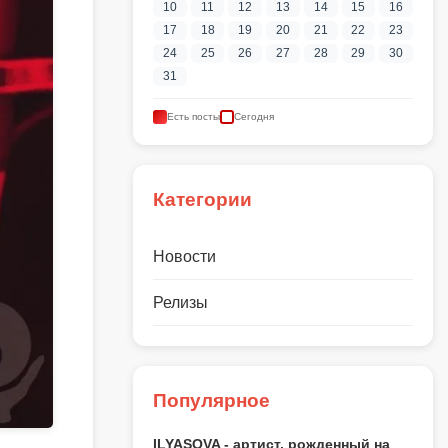
10
11
12
13
14
15
16
17
18
19
20
21
22
23
24
25
26
27
28
29
30
31
Есть посты
Сегодня
Категории
Новости
Релизы
Популярное
ILYASOVA - артист, рожденный на