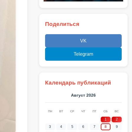
Поделиться
VK
Telegram
Календарь публикаций
Август 2026
ПН
ВТ
СР
ЧТ
ПТ
СБ
ВС
1
2
3
4
5
6
7
8
9