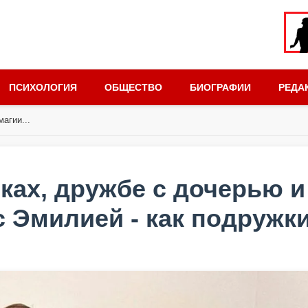
ПСИХОЛОГИЯ
ОБЩЕСТВО
БИОГРАФИИ
РЕДА
агии...
тках, дружбе с дочерью и
с Эмилией - как подружк