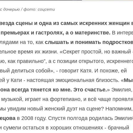
с дочерью / фото: соцсети
звезда сцены и одна из самых искренних женщин 
 премьерах и гастролях, а о материнстве.
В интер
лядами на то, как
слышать и понимать подростко
ельное время их жизни. «Секрет простой, но важный 
ю, как правильно”, а с позиции открытого, искреннег
овый делиться собой», - говорит Катя. И похоже, ей
й у Кати - настоящая эмоциональная близость. «
Мы,
она всегда тянется ко мне. Это счастье.
» Эмилия,
я музыкой, играет на фортепиано, и всё чаще проявл
мы увидим новый женский дуэт на сцене? Напомним,
нецова
в 2008 году. Спустя полгода родилась Эмилия
ги сумели остаться в хороших отношениях - брачный