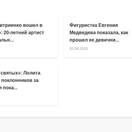
итриенко вошел в
Фигуристка Евгения
: 20-летний артист
Медведева показала, как
льн...
прошел ее девични...
02.08.2026
 святых»: Лолита
 поклонников за
 пока...