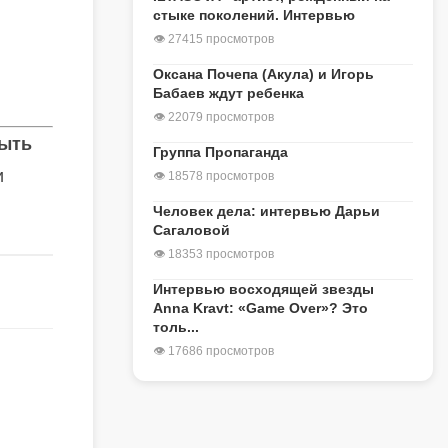
стыке поколений. Интервью
👁 27415 просмотров
Оксана Почепа (Акула) и Игорь
Бабаев ждут ребенка
👁 22079 просмотров
быть
Группа Пропаганда
и
👁 18578 просмотров
Человек дела: интервью Дарьи
Сагаловой
👁 18353 просмотров
Интервью восходящей звезды
Anna Kravt: «Game Over»? Это
толь...
👁 17686 просмотров