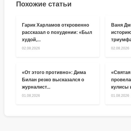
Похожие статьи
Гарик Харламов откровенно
Ваня Дм
рассказал о похудении: «Был
историю
худой,...
триумфа
02.08.2026
02.08.2026
«От этого противно»: Дима
«Святая
Билан резко высказался о
провела
журналист...
кулисы и
01.08.2026
01.08.2026