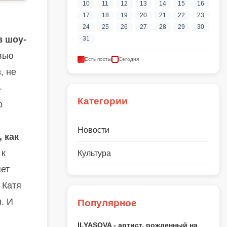
10
11
12
13
14
15
16
17
18
19
20
21
22
23
24
25
26
27
28
29
30
в шоу-
31
вью
Есть посты
Сегодня
в
, не
-
Категории
о
Новости
 как
 к
Культура
яет
 Катя
. И
Популярное
ILYASOVA - артист, рожденный на