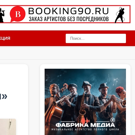
КЦИЯ
и»